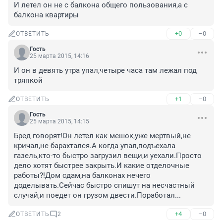
И летел он не с балкона общего пользования,а с 
балкона квартиры
+0
–0
ОТВЕТИТЬ
Гость
25 марта 2015, 14:16
И он в девять утра упал,четыре часа там лежал под 
тряпкой
+1
–0
ОТВЕТИТЬ
Гость
25 марта 2015, 14:15
Бред говорят!Он летел как мешок,уже мертвый,не 
кричал,не барахтался.А когда упал,подъехала 
газель,кто-то быстро загрузил вещи,и уехали.Просто 
дело хотят быстрее закрыть.И какие отделочные 
работы?!Дом сдам,на балконах нечего 
доделывать.Сейчас быстро спишут на несчастный 
случай,и поедет он грузом двести.Поработал...
+4
–0
ОТВЕТИТЬ
2