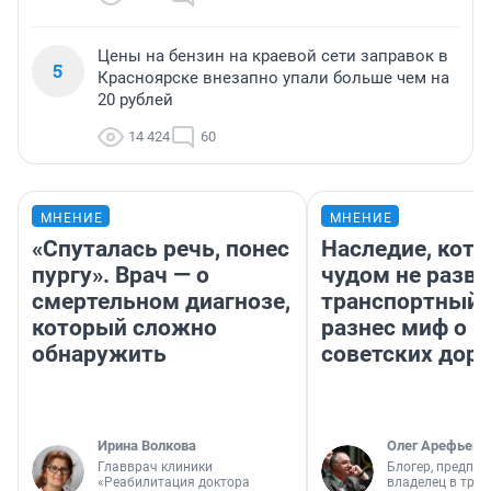
Цены на бензин на краевой сети заправок в
5
Красноярске внезапно упали больше чем на
20 рублей
14 424
60
МНЕНИЕ
МНЕНИЕ
«Спуталась речь, понес
Наследие, кото
пургу». Врач — о
чудом не разва
смертельном диагнозе,
транспортный 
который сложно
разнес миф о 
обнаружить
советских доро
Ирина Волкова
Олег Арефьев
Главврач клиники
Блогер, предпри
«Реабилитация доктора
владелец в тра