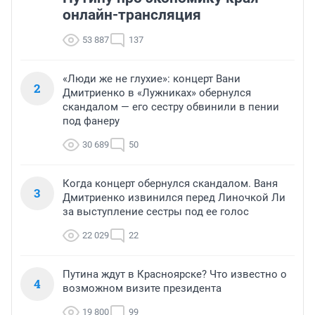
онлайн-трансляция
53 887
137
«Люди же не глухие»: концерт Вани
2
Дмитриенко в «Лужниках» обернулся
скандалом — его сестру обвинили в пении
под фанеру
30 689
50
Когда концерт обернулся скандалом. Ваня
3
Дмитриенко извинился перед Линочкой Ли
за выступление сестры под ее голос
22 029
22
Путина ждут в Красноярске? Что известно о
4
возможном визите президента
19 800
99