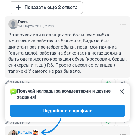
Показать ещё 2 ответа
Гость
24 марта 2015, 21:23
В тапочках или в сланцах это большая ошибка 
монтажника работая на балконах, Видимо был 
дилетант раз пренебрег обыкн. прав. монтажника 
(опыта мало), работая на балконах на ногах должна 
быть одета жестко-крепящая обувь (кроссовки, берцы, 
сникерсы и т. д. ) P.S. Просто съехал со сланцев ( 
тапочек) У самого не раз бывало...
+6
–1
ОТВЕТИТЬ
Получай награды за комментарии и другие 
Гость
24 марта 2015, 20:17
задания!
Все проверки устраивают а толку нет. Все гонятся за 
Подробнее в профиле
дешевой рабочей силой вот и нажива боком вышла
+34
–7
ОТВЕТИТЬ
Raffaelle