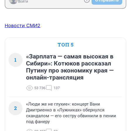
Войти
Новости СМИ2
ТОП 5
«Зарплата — самая высокая в
1
Сибири»: Котюков рассказал
Путину про экономику края —
онлайн-трансляция
53 736
137
«Люди же не глухие»: концерт Вани
2
Дмитриенко в «Лужниках» обернулся
скандалом — его сестру обвинили в пении
под фанеру