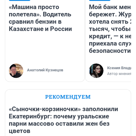
«Машина просто
Мой банк меня
полетела». Водитель
бережет. Журн
сравнил бензин в
хотела снять 2
Казахстане и России
тысяч, чтобы п
кредит, — к не
приехала служ
безопасности
Ксения Владим
Анатолий Кузнецов
Автор мнения
РЕКОМЕНДУЕМ
«Сыночки-корзиночки» заполонили
Екатеринбург: почему уральские
парни массово оставили жен без
цветов