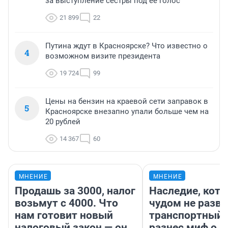
за выступление сестры под ее голос
21 899
22
Путина ждут в Красноярске? Что известно о
4
возможном визите президента
19 724
99
Цены на бензин на краевой сети заправок в
5
Красноярске внезапно упали больше чем на
20 рублей
14 367
60
МНЕНИЕ
МНЕНИЕ
Продашь за 3000, налог
Наследие, кото
возьмут с 4000. Что
чудом не разва
нам готовит новый
транспортный 
налоговый закон — он
разнес миф о 