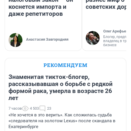
коснется импорта и
советских доро
даже репетиторов
Олег Арефьев
Блогер, предпри
Анастасия Завгородняя
владелец в тра
бизнесе
РЕКОМЕНДУЕМ
Знаменитая тикток-блогер,
рассказывавшая о борьбе с редкой
формой рака, умерла в возрасте 26
лет
7 часов
4 503
23
«Не хочется в это верить». Как сложилась судьба
«следователя на золотом Lexus» после скандала в
Екатеринбурге