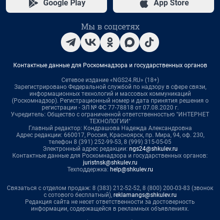
Google Play
App Store
Мы в соцсетях
Контактные данные для Роскомнадзора и государственных органов
Сетевое издание «NGS24.RU» (18+)
Зарегистрировано Федеральной службой по надзору в сфере связи,
информационных технологий и массовых коммуникаций
(Роскомнадзор). Регистрационный номер и дата принятия решения о
регистрации - ЭЛ № ФС 77-78818 от 07.08.2020 г.
Учредитель: Общество с ограниченной ответственностью "ИНТЕРНЕТ
ТЕХНОЛОГИИ"
Главный редактор: Кондрашова Надежда Александровна
Адрес редакции: 660017, Россия, Красноярск, пр. Мира, 94, оф. 230,
телефон 8 (391) 252-99-53, 8 (999) 315-05-05
Электронный адрес редакции:
ngs24@shkulev.ru
Контактные данные для Роскомнадзора и государственных органов:
juristnsk@shkulev.ru
Техподдержка:
help@shkulev.ru
Связаться с отделом продаж: 8 (383) 212-52-52, 8 (800) 200-03-83 (звонок
с сотового бесплатный),
reklamangs@shkulev.ru
Редакция сайта не несет ответственности за достоверность
информации, содержащейся в рекламных объявлениях.