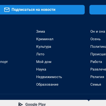
Подписаться на новости
Зима
Он и она
Криминал
Осень
Культура
Политик
Лето
Происше
спорт
Мой дом
Работа
Наука
Развлеч
Недвижимость
Религия
Образование
Семья
Google Play