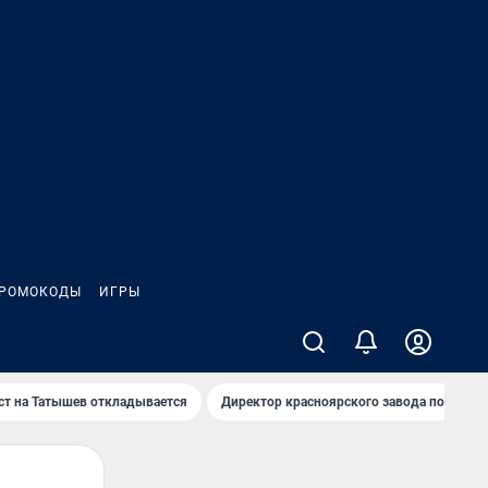
РОМОКОДЫ
ИГРЫ
т на Татышев откладывается
Директор красноярского завода под сан