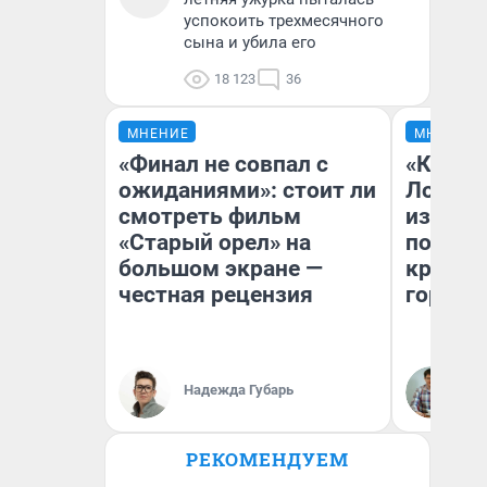
успокоить трехмесячного
сына и убила его
18 123
36
МНЕНИЕ
МНЕНИЕ
«Финал не совпал с
«Как бу
ожиданиями»: стоит ли
Лондон
смотреть фильм
из Омск
«Старый орел» на
почему
большом экране —
круче е
честная рецензия
города
Надежда Губарь
Се
РЕКОМЕНДУЕМ