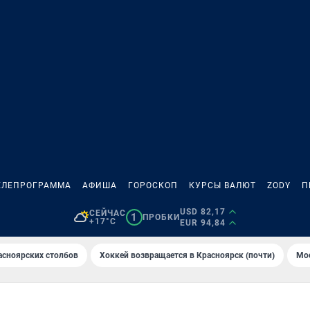
ЕЛЕПРОГРАММА
АФИША
ГОРОСКОП
КУРСЫ ВАЛЮТ
ZODY
П
USD 82,17
СЕЙЧАС
1
ПРОБКИ
+17°C
EUR 94,84
асноярских столбов
Хоккей возвращается в Красноярск (почти)
Мос