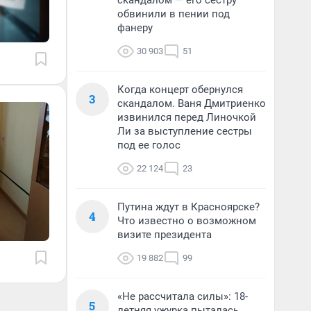
скандалом — его сестру
обвинили в пении под
фанеру
30 903
51
Когда концерт обернулся
3
скандалом. Ваня Дмитриенко
извинился перед Линочкой
Ли за выступление сестры
под ее голос
22 124
23
Путина ждут в Красноярске?
4
Что известно о возможном
визите президента
19 882
99
«Не рассчитала силы»: 18-
5
летняя ужурка пыталась