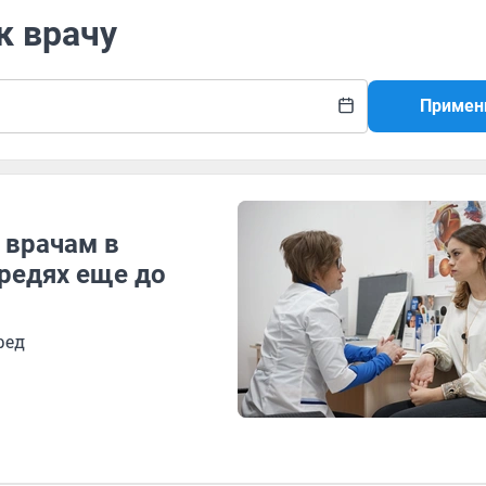
к врачу
Примен
 врачам в
редях еще до
ред