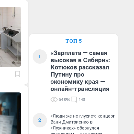
ТОП 5
«Зарплата — самая
1
высокая в Сибири»:
Котюков рассказал
Путину про
экономику края —
онлайн-трансляция
54 096
140
«Люди же не глухие»: концерт
2
Вани Дмитриенко в
«Лужниках» обернулся