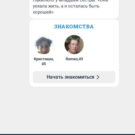
Накипело у младшей сестры: «Она
уехала жить, а я осталась быть
хорошей»
ЗНАКОМСТВА
Кристиана
,
Roman
,
49
45
Начать знакомиться