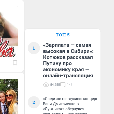
ТОП 5
«Зарплата — самая
1
высокая в Сибири»:
Котюков рассказал
Путину про
экономику края —
онлайн-трансляция
54 255
144
«Люди же не глухие»: концерт
2
Вани Дмитриенко в
«Лужниках» обернулся