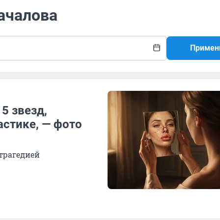
ачалова
Примен
5 звезд,
астике, — фото
трагедией