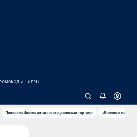
РОМОКОДЫ
ИГРЫ
Покорила Ивлева антигравитационными тортами
«Веселого молочни