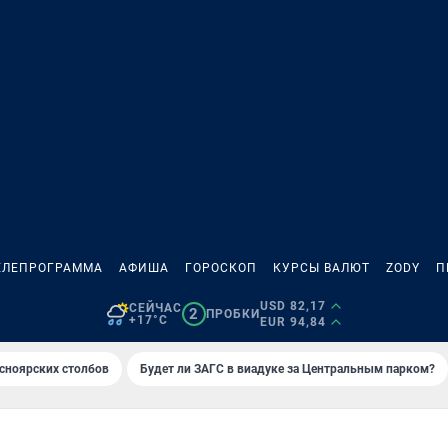
ЕЛЕПРОГРАММА
АФИША
ГОРОСКОП
КУРСЫ ВАЛЮТ
ZODY
П
USD 82,17
СЕЙЧАС
2
ПРОБКИ
+17°C
EUR 94,84
сноярских столбов
Будет ли ЗАГС в виадуке за Центральным парком?