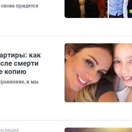
й снова придется
артиры: как
сле смерти
е копию
 сравнение, и мы
АНСЛЯЦИЯ