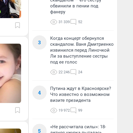
скандалом — его сестру
обвинили в пении под
фанеру
31 339
52
Когда концерт обернулся
3
скандалом. Ваня Дмитриенко
извинился перед Линочкой
Ли за выступление сестры
под ее голос
22 246
24
Путина ждут в Красноярске?
4
Что известно о возможном
визите президента
19 972
99
«Не рассчитала силы»: 18-
5
летняя ужурка пыталась