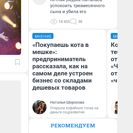
успокоить трехмесячного
сына и убила его
18 435
38
МНЕНИЕ
МНЕНИЕ
«Покупаешь кота в
Колобо
мешке»:
тебя бо
предприниматель
отложи
рассказала, как на
«Челов
самом деле устроен
отзыв 
бизнес со складами
«челов
дешевых товаров
Наталья Шорохова
На
Открыла кофейную точку на
деньги соцразвития
РЕКОМЕНДУЕМ