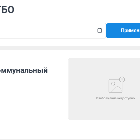
ТБО
Примен
коммунальный