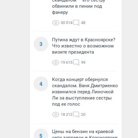
скандалом — его сестру
обвинили в пении под
фанеру
30 014
48
Путина ждут в Красноярске?
3
Что известно о возможном
визите президента
19 615
99
Когда концерт обернулся
4
скандалом. Ваня Дмитриенко
извинился перед Линочкой
Ли за выступление сестры
под ее голос
18 212
20
Цены на бензин на краевой
5
сети заправок в Красноярске