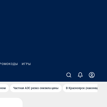
РОМОКОДЫ
ИГРЫ
оном
Частная АЗС резко снизила цены
В Крaсноярск (нaконец-то) н