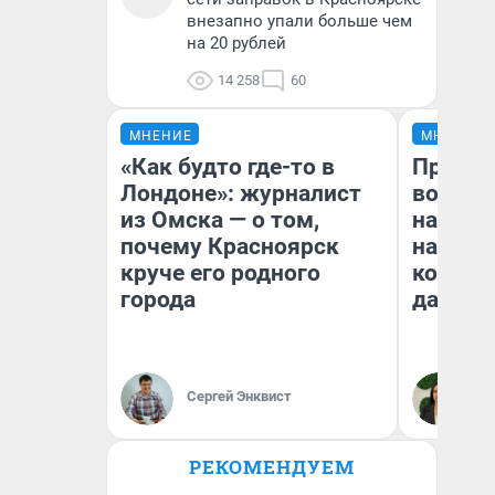
внезапно упали больше чем
на 20 рублей
14 258
60
МНЕНИЕ
МНЕНИЕ
«Как будто где-то в
Продаш
Лондоне»: журналист
возьмут
из Омска — о том,
нам го
почему Красноярск
налого
круче его родного
коснет
города
даже р
Сергей Энквист
Ан
РЕКОМЕНДУЕМ