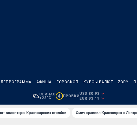
ЕЛЕПРОГРАММА
АФИША
ГОРОСКОП
КУРСЫ ВАЛЮТ
ZODY
П
USD 80,93
СЕЙЧАС
4
ПРОБКИ
+23°C
EUR 93,19
ают волонтеры Красноярских столбов
Омич сравнил Красноярск с Лонд