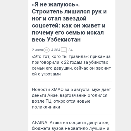
«Я не жалуюсь».
Строитель лишился рук и
ног и стал звездой
соцсетей: как он живет и
почему его семью искал
весь Узбекистан
2 часа
4 384
34
«Это тот, кого ты травила»: прикамца
приговорили к 22 годам за убийство
семьи его девушки, сейчас он звонит
ей с угрозами
Новости ХМАО за 5 августа: муж дает
деньги Айзе, вартовчанин оголился
возле ТЦ, откроются новые
поликлиники
AI-AINA: Атака на соцсети депутатов,
бюджета вузов не хватило лучшим и