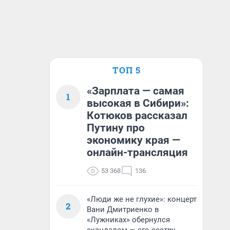
ТОП 5
«Зарплата — самая
1
высокая в Сибири»:
Котюков рассказал
Путину про
экономику края —
онлайн-трансляция
53 368
136
«Люди же не глухие»: концерт
2
Вани Дмитриенко в
«Лужниках» обернулся