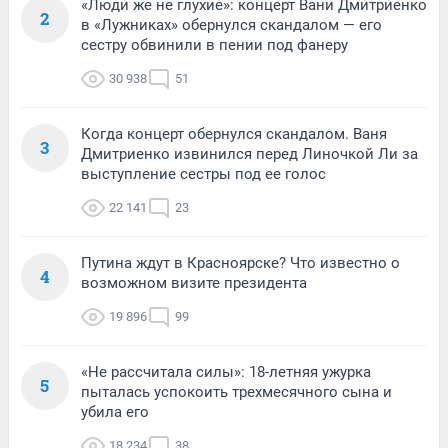
«Люди же не глухие»: концерт Вани Дмитриенко
2
в «Лужниках» обернулся скандалом — его
сестру обвинили в пении под фанеру
30 938
51
Когда концерт обернулся скандалом. Ваня
3
Дмитриенко извинился перед Линочкой Ли за
выступление сестры под ее голос
22 141
23
Путина ждут в Красноярске? Что известно о
4
возможном визите президента
19 896
99
«Не рассчитала силы»: 18-летняя ужурка
5
пыталась успокоить трехмесячного сына и
убила его
18 234
38