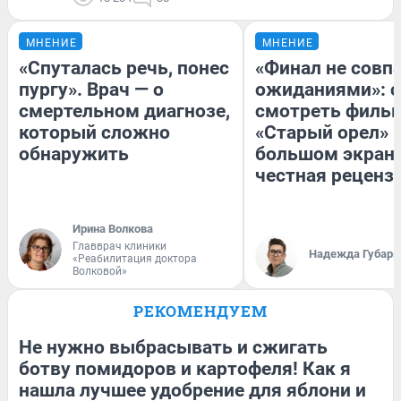
МНЕНИЕ
МНЕНИЕ
«Спуталась речь, понес
«Финал не совпа
пургу». Врач — о
ожиданиями»: с
смертельном диагнозе,
смотреть филь
который сложно
«Старый орел» 
обнаружить
большом экран
честная реценз
Ирина Волкова
Главврач клиники
Надежда Губарь
«Реабилитация доктора
Волковой»
РЕКОМЕНДУЕМ
Не нужно выбрасывать и сжигать
ботву помидоров и картофеля! Как я
нашла лучшее удобрение для яблони и