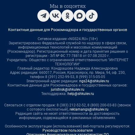
Мы в соцсетях
Контактные данные для Роскомнадзора и государственных органов
Сетевое издание «NGS24.RU» (18+)
Зарегистрировано Федеральной службой по надзору в сфере связи,
информационных технологий и массовых коммуникаций
(Роскомнадзор). Регистрационный номер и дата принятия решения о
регистрации - ЭЛ № ФС 77-78818 от 07.08.2020 г.
Учредитель: Общество с ограниченной ответственностью "ИНТЕРНЕТ
ТЕХНОЛОГИИ"
Главный редактор: Кондрашова Надежда Александровна
Адрес редакции: 660017, Россия, Красноярск, пр. Мира, 94, оф. 230,
телефон 8 (391) 252-99-53, 8 (999) 315-05-05
Электронный адрес редакции:
ngs24@shkulev.ru
Контактные данные для Роскомнадзора и государственных органов:
juristnsk@shkulev.ru
Техподдержка:
help@shkulev.ru
Связаться с отделом продаж: 8 (383) 212-52-52, 8 (800) 200-03-83 (звонок
с сотового бесплатный),
reklamangs@shkulev.ru
Редакция сайта не несет ответственности за достоверность
информации, содержащейся в рекламных объявлениях.
Особенности эксплуатации (использования) веб-портала регулируются:
Руководством пользователя
Описанием функциональных характеристик ПО