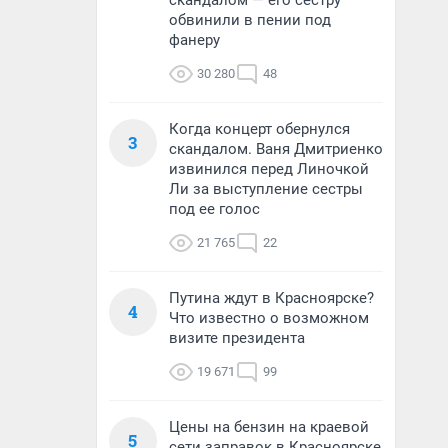
скандалом — его сестру
обвинили в пении под
фанеру
30 280
48
Когда концерт обернулся
3
скандалом. Ваня Дмитриенко
извинился перед Линочкой
Ли за выступление сестры
под ее голос
21 765
22
Путина ждут в Красноярске?
4
Что известно о возможном
визите президента
19 671
99
Цены на бензин на краевой
5
сети заправок в Красноярске