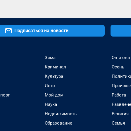
Подписаться на новости
Зима
Он и она
Криминал
Осень
Культура
Политик
Лето
Происше
спорт
Мой дом
Работа
Наука
Развлеч
Недвижимость
Религия
Образование
Семья