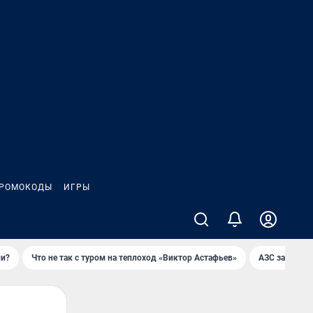
РОМОКОДЫ
ИГРЫ
ли?
Что не так с туром на теплоход «Виктор Астафьев»
AЗС закупае