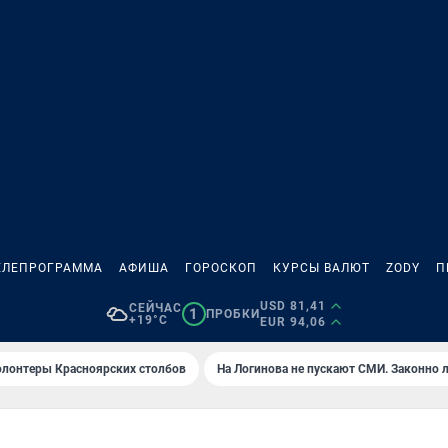
ЕЛЕПРОГРАММА
АФИША
ГОРОСКОП
КУРСЫ ВАЛЮТ
ZODY
П
USD 81,41
СЕЙЧАС
1
ПРОБКИ
+19°C
EUR 94,06
олонтеры Красноярских столбов
На Логинова не пускают СМИ. Законно 
Ц