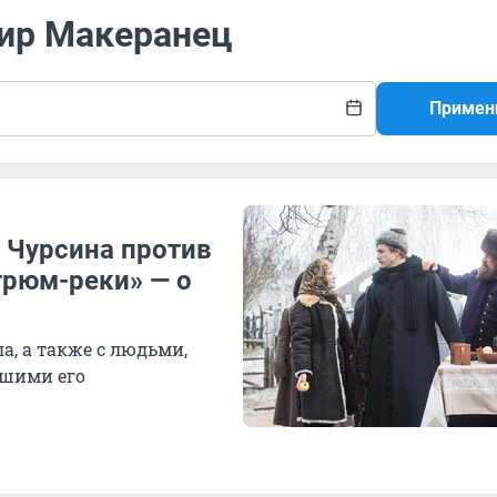
мир Макеранец
Примен
 Чурсина против
грюм-реки» — о
а, а также с людьми,
вшими его