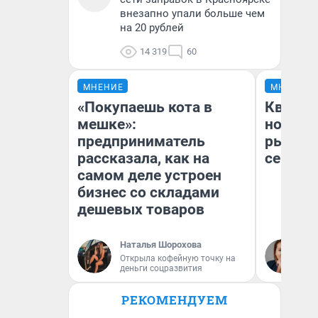
внезапно упали больше чем
на 20 рублей
14 319
60
МНЕНИЕ
МНЕНИЕ
«Покупаешь кота в
Кварти
мешке»:
но деш
предприниматель
рынок 
рассказала, как на
сейчас
самом деле устроен
бизнес со складами
дешевых товаров
Наталья Шорохова
Ек
Открыла кофейную точку на
ди
деньги соцразвития
не
РЕКОМЕНДУЕМ