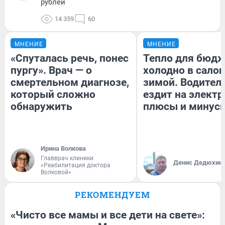
рублей
14 359
60
МНЕНИЕ
МНЕНИЕ
«Спуталась речь, понес
Тепло для бюдж
пургу». Врач — о
холодно в сало
смертельном диагнозе,
зимой. Водитель
который сложно
ездит на электр
обнаружить
плюсы и минус
Ирина Волкова
Главврач клиники
Денис Дедюхин
«Реабилитация доктора
Волковой»
РЕКОМЕНДУЕМ
«Чисто все мамы и все дети на свете»: