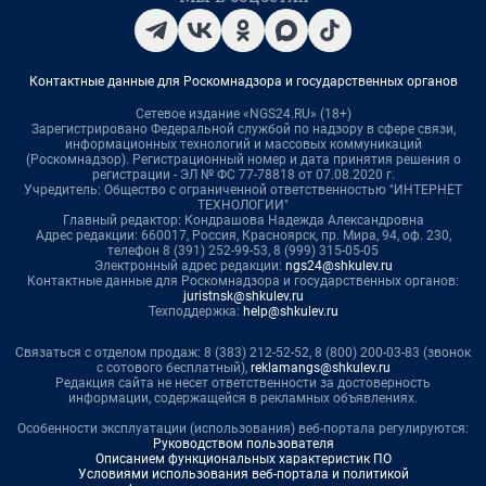
Контактные данные для Роскомнадзора и государственных органов
Сетевое издание «NGS24.RU» (18+)
Зарегистрировано Федеральной службой по надзору в сфере связи,
информационных технологий и массовых коммуникаций
(Роскомнадзор). Регистрационный номер и дата принятия решения о
регистрации - ЭЛ № ФС 77-78818 от 07.08.2020 г.
Учредитель: Общество с ограниченной ответственностью "ИНТЕРНЕТ
ТЕХНОЛОГИИ"
Главный редактор: Кондрашова Надежда Александровна
Адрес редакции: 660017, Россия, Красноярск, пр. Мира, 94, оф. 230,
телефон 8 (391) 252-99-53, 8 (999) 315-05-05
Электронный адрес редакции:
ngs24@shkulev.ru
Контактные данные для Роскомнадзора и государственных органов:
juristnsk@shkulev.ru
Техподдержка:
help@shkulev.ru
Связаться с отделом продаж: 8 (383) 212-52-52, 8 (800) 200-03-83 (звонок
с сотового бесплатный),
reklamangs@shkulev.ru
Редакция сайта не несет ответственности за достоверность
информации, содержащейся в рекламных объявлениях.
Особенности эксплуатации (использования) веб-портала регулируются:
Руководством пользователя
Описанием функциональных характеристик ПО
Условиями использования веб-портала и политикой