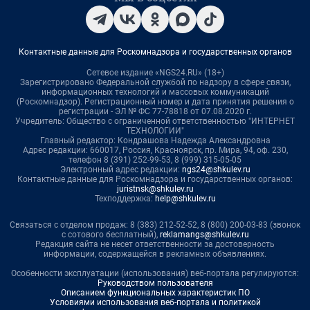
Контактные данные для Роскомнадзора и государственных органов
Сетевое издание «NGS24.RU» (18+)
Зарегистрировано Федеральной службой по надзору в сфере связи,
информационных технологий и массовых коммуникаций
(Роскомнадзор). Регистрационный номер и дата принятия решения о
регистрации - ЭЛ № ФС 77-78818 от 07.08.2020 г.
Учредитель: Общество с ограниченной ответственностью "ИНТЕРНЕТ
ТЕХНОЛОГИИ"
Главный редактор: Кондрашова Надежда Александровна
Адрес редакции: 660017, Россия, Красноярск, пр. Мира, 94, оф. 230,
телефон 8 (391) 252-99-53, 8 (999) 315-05-05
Электронный адрес редакции:
ngs24@shkulev.ru
Контактные данные для Роскомнадзора и государственных органов:
juristnsk@shkulev.ru
Техподдержка:
help@shkulev.ru
Связаться с отделом продаж: 8 (383) 212-52-52, 8 (800) 200-03-83 (звонок
с сотового бесплатный),
reklamangs@shkulev.ru
Редакция сайта не несет ответственности за достоверность
информации, содержащейся в рекламных объявлениях.
Особенности эксплуатации (использования) веб-портала регулируются:
Руководством пользователя
Описанием функциональных характеристик ПО
Условиями использования веб-портала и политикой