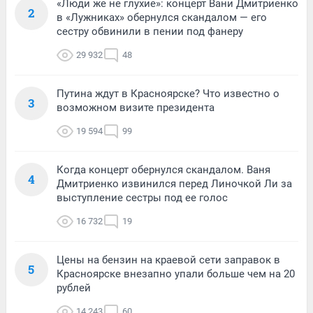
«Люди же не глухие»: концерт Вани Дмитриенко
2
в «Лужниках» обернулся скандалом — его
сестру обвинили в пении под фанеру
29 932
48
Путина ждут в Красноярске? Что известно о
3
возможном визите президента
19 594
99
Когда концерт обернулся скандалом. Ваня
4
Дмитриенко извинился перед Линочкой Ли за
выступление сестры под ее голос
16 732
19
Цены на бензин на краевой сети заправок в
5
Красноярске внезапно упали больше чем на 20
рублей
14 243
60