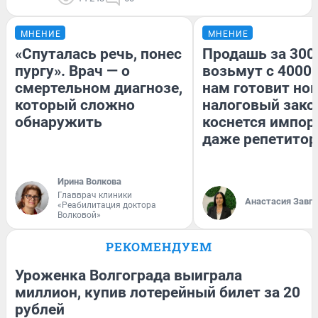
МНЕНИЕ
МНЕНИЕ
«Спуталась речь, понес
Продашь за 3000
пургу». Врач — о
возьмут с 4000.
смертельном диагнозе,
нам готовит но
который сложно
налоговый зако
обнаружить
коснется импор
даже репетитор
Ирина Волкова
Главврач клиники
Анастасия Завг
«Реабилитация доктора
Волковой»
РЕКОМЕНДУЕМ
Уроженка Волгограда выиграла
миллион, купив лотерейный билет за 20
рублей