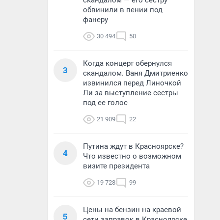
скандалом — его сестру
обвинили в пении под
фанеру
30 494
50
Когда концерт обернулся
3
скандалом. Ваня Дмитриенко
извинился перед Линочкой
Ли за выступление сестры
под ее голос
21 909
22
Путина ждут в Красноярске?
4
Что известно о возможном
визите президента
19 728
99
Цены на бензин на краевой
5
сети заправок в Красноярске