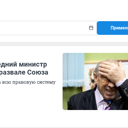
Примен
едний министр
 развале Союза
а всю правовую систему