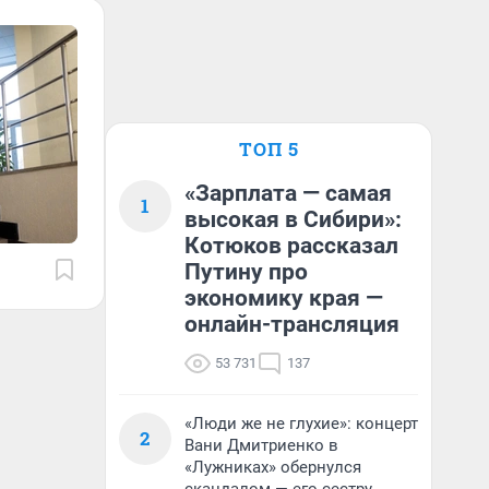
ТОП 5
«Зарплата — самая
1
высокая в Сибири»:
Котюков рассказал
Путину про
экономику края —
онлайн-трансляция
53 731
137
«Люди же не глухие»: концерт
2
Вани Дмитриенко в
«Лужниках» обернулся