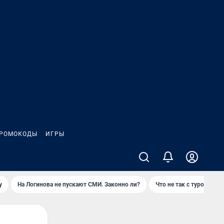
РОМОКОДЫ
ИГРЫ
у
На Логинова не пускают СМИ. Законно ли?
Что не так с туром на 