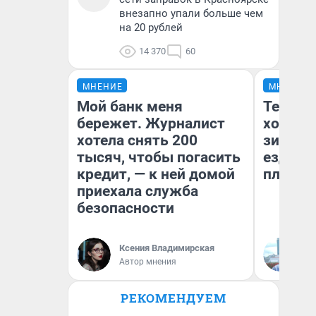
внезапно упали больше чем
на 20 рублей
14 370
60
МНЕНИЕ
МНЕНИЕ
Мой банк меня
Тепло 
бережет. Журналист
холодн
хотела снять 200
зимой.
тысяч, чтобы погасить
ездит н
кредит, — к ней домой
плюсы 
приехала служба
безопасности
Ксения Владимирская
Д
Автор мнения
РЕКОМЕНДУЕМ