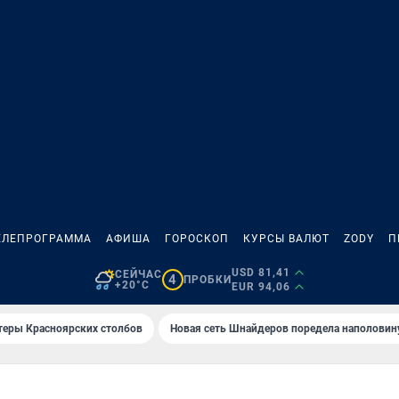
ЕЛЕПРОГРАММА
АФИША
ГОРОСКОП
КУРСЫ ВАЛЮТ
ZODY
П
USD 81,41
СЕЙЧАС
4
ПРОБКИ
+20°C
EUR 94,06
теры Красноярских столбов
Новая сеть Шнайдеров поредела наполовин