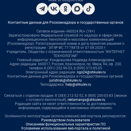
Контактные данные для Роскомнадзора и государственных органов
Сетевое издание «NGS24.RU» (18+)
Зарегистрировано Федеральной службой по надзору в сфере связи,
информационных технологий и массовых коммуникаций
(Роскомнадзор). Регистрационный номер и дата принятия решения о
регистрации - ЭЛ № ФС 77-78818 от 07.08.2020 г.
Учредитель: Общество с ограниченной ответственностью "ИНТЕРНЕТ
ТЕХНОЛОГИИ"
Главный редактор: Кондрашова Надежда Александровна
Адрес редакции: 660017, Россия, Красноярск, пр. Мира, 94, оф. 230,
телефон 8 (391) 252-99-53, 8 (999) 315-05-05
Электронный адрес редакции:
ngs24@shkulev.ru
Контактные данные для Роскомнадзора и государственных органов:
juristnsk@shkulev.ru
Техподдержка:
help@shkulev.ru
Связаться с отделом продаж: 8 (383) 212-52-52, 8 (800) 200-03-83 (звонок
с сотового бесплатный),
reklamangs@shkulev.ru
Редакция сайта не несет ответственности за достоверность
информации, содержащейся в рекламных объявлениях.
Особенности эксплуатации (использования) веб-портала регулируются:
Руководством пользователя
Описанием функциональных характеристик ПО
Условиями использования веб-портала и политикой