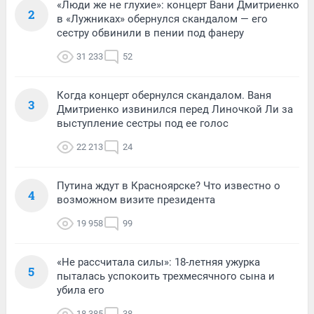
«Люди же не глухие»: концерт Вани Дмитриенко
2
в «Лужниках» обернулся скандалом — его
сестру обвинили в пении под фанеру
31 233
52
Когда концерт обернулся скандалом. Ваня
3
Дмитриенко извинился перед Линочкой Ли за
выступление сестры под ее голос
22 213
24
Путина ждут в Красноярске? Что известно о
4
возможном визите президента
19 958
99
«Не рассчитала силы»: 18-летняя ужурка
5
пыталась успокоить трехмесячного сына и
убила его
18 385
38