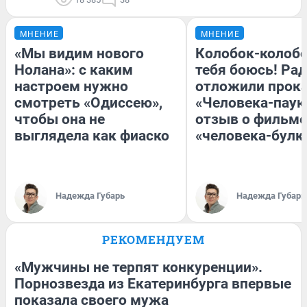
МНЕНИЕ
МНЕНИЕ
«Мы видим нового
Колобок-колобо
Нолана»: с каким
тебя боюсь! Рад
настроем нужно
отложили прок
смотреть «Одиссею»,
«Человека-паук
чтобы она не
отзыв о фильме
выглядела как фиаско
«человека-булк
Надежда Губарь
Надежда Губарь
РЕКОМЕНДУЕМ
«Мужчины не терпят конкуренции».
Порнозвезда из Екатеринбурга впервые
показала своего мужа