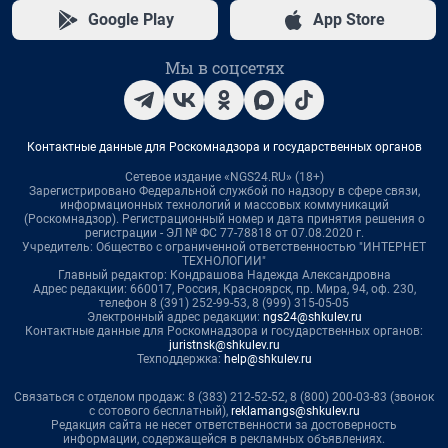
Google Play
App Store
Мы в соцсетях
Контактные данные для Роскомнадзора и государственных органов
Сетевое издание «NGS24.RU» (18+)
Зарегистрировано Федеральной службой по надзору в сфере связи,
информационных технологий и массовых коммуникаций
(Роскомнадзор). Регистрационный номер и дата принятия решения о
регистрации - ЭЛ № ФС 77-78818 от 07.08.2020 г.
Учредитель: Общество с ограниченной ответственностью "ИНТЕРНЕТ
ТЕХНОЛОГИИ"
Главный редактор: Кондрашова Надежда Александровна
Адрес редакции: 660017, Россия, Красноярск, пр. Мира, 94, оф. 230,
телефон 8 (391) 252-99-53, 8 (999) 315-05-05
Электронный адрес редакции:
ngs24@shkulev.ru
Контактные данные для Роскомнадзора и государственных органов:
juristnsk@shkulev.ru
Техподдержка:
help@shkulev.ru
Связаться с отделом продаж: 8 (383) 212-52-52, 8 (800) 200-03-83 (звонок
с сотового бесплатный),
reklamangs@shkulev.ru
Редакция сайта не несет ответственности за достоверность
информации, содержащейся в рекламных объявлениях.