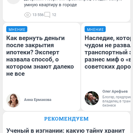
умную квартиру в городе
13 556
12
МНЕНИЕ
МНЕНИЕ
Как вернуть деньги
Наследие, кото
после закрытия
чудом не разва
ипотеки? Эксперт
транспортный э
назвала способ, о
разнес миф о «
котором знают далеко
советских доро
не все
Олег Арефьев
Блогер, предприн
Анна Ермакова
владелец в тран
бизнесе
РЕКОМЕНДУЕМ
Ученый в изгнании: какую тайну хранит