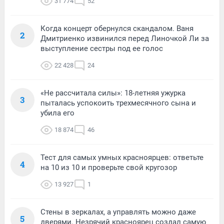
31 774
52
Когда концерт обернулся скандалом. Ваня
2
Дмитриенко извинился перед Линочкой Ли за
выступление сестры под ее голос
22 428
24
«Не рассчитала силы»: 18-летняя ужурка
3
пыталась успокоить трехмесячного сына и
убила его
18 874
46
Тест для самых умных красноярцев: ответьте
4
на 10 из 10 и проверьте свой кругозор
13 927
1
Стены в зеркалах, а управлять можно даже
5
дверями. Незрячий красноярец создал самую