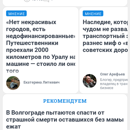
МНЕНИЕ
МНЕНИЕ
«Нет некрасивых
Наследие, кото
городов, есть
чудом не разва
недофинансированные».
транспортный э
Путешественники
разнес миф о «
проехали 2000
советских доро
километров по Уралу на
машине — стоило ли оно
того
Олег Арефьев
Блогер, предприн
Екатерина Литкевич
владелец в тран
бизнесе
РЕКОМЕНДУЕМ
В Волгограде пытаются спасти от
страшной смерти оставшихся без мамы
ежат