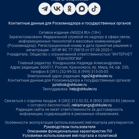
Контактные данные для Роскомнадзора и государственных органов
Сетевое издание «NGS24.RU» (18+)
Зарегистрировано Федеральной службой по надзору в сфере связи,
информационных технологий и массовых коммуникаций
(Роскомнадзор). Регистрационный номер и дата принятия решения о
регистрации - ЭЛ № ФС 77-78818 от 07.08.2020 г.
Учредитель: Общество с ограниченной ответственностью "ИНТЕРНЕТ
ТЕХНОЛОГИИ"
Главный редактор: Кондрашова Надежда Александровна
Адрес редакции: 660017, Россия, Красноярск, пр. Мира, 94, оф. 230,
телефон 8 (391) 252-99-53, 8 (999) 315-05-05
Электронный адрес редакции:
ngs24@shkulev.ru
Контактные данные для Роскомнадзора и государственных органов:
juristnsk@shkulev.ru
Техподдержка:
help@shkulev.ru
Связаться с отделом продаж: 8 (383) 212-52-52, 8 (800) 200-03-83 (звонок
с сотового бесплатный),
reklamangs@shkulev.ru
Редакция сайта не несет ответственности за достоверность
информации, содержащейся в рекламных объявлениях.
Особенности эксплуатации (использования) веб-портала регулируются:
Руководством пользователя
Описанием функциональных характеристик ПО
Условиями использования веб-портала и политикой