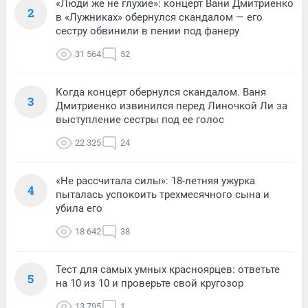
«Люди же не глухие»: концерт Вани Дмитриенко
2
в «Лужниках» обернулся скандалом — его
сестру обвинили в пении под фанеру
31 564
52
Когда концерт обернулся скандалом. Ваня
3
Дмитриенко извинился перед Линочкой Ли за
выступление сестры под ее голос
22 325
24
«Не рассчитала силы»: 18-летняя ужурка
4
пыталась успокоить трехмесячного сына и
убила его
18 642
38
Тест для самых умных красноярцев: ответьте
5
на 10 из 10 и проверьте свой кругозор
13 795
1