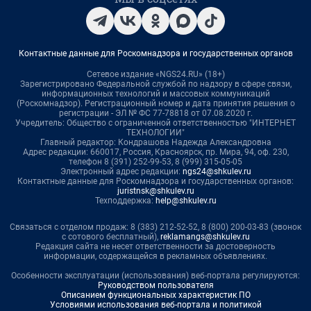
Контактные данные для Роскомнадзора и государственных органов
Сетевое издание «NGS24.RU» (18+)
Зарегистрировано Федеральной службой по надзору в сфере связи,
информационных технологий и массовых коммуникаций
(Роскомнадзор). Регистрационный номер и дата принятия решения о
регистрации - ЭЛ № ФС 77-78818 от 07.08.2020 г.
Учредитель: Общество с ограниченной ответственностью "ИНТЕРНЕТ
ТЕХНОЛОГИИ"
Главный редактор: Кондрашова Надежда Александровна
Адрес редакции: 660017, Россия, Красноярск, пр. Мира, 94, оф. 230,
телефон 8 (391) 252-99-53, 8 (999) 315-05-05
Электронный адрес редакции:
ngs24@shkulev.ru
Контактные данные для Роскомнадзора и государственных органов:
juristnsk@shkulev.ru
Техподдержка:
help@shkulev.ru
Связаться с отделом продаж: 8 (383) 212-52-52, 8 (800) 200-03-83 (звонок
с сотового бесплатный),
reklamangs@shkulev.ru
Редакция сайта не несет ответственности за достоверность
информации, содержащейся в рекламных объявлениях.
Особенности эксплуатации (использования) веб-портала регулируются:
Руководством пользователя
Описанием функциональных характеристик ПО
Условиями использования веб-портала и политикой