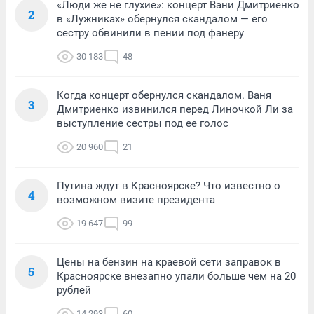
«Люди же не глухие»: концерт Вани Дмитриенко
2
в «Лужниках» обернулся скандалом — его
сестру обвинили в пении под фанеру
30 183
48
Когда концерт обернулся скандалом. Ваня
3
Дмитриенко извинился перед Линочкой Ли за
выступление сестры под ее голос
20 960
21
Путина ждут в Красноярске? Что известно о
4
возможном визите президента
19 647
99
Цены на бензин на краевой сети заправок в
5
Красноярске внезапно упали больше чем на 20
рублей
14 293
60