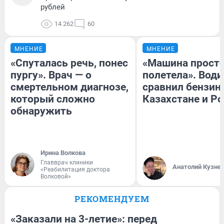
рублей
14 262
60
МНЕНИЕ
МНЕНИЕ
«Спуталась речь, понес
«Машина прост
пургу». Врач — о
полетела». Води
смертельном диагнозе,
сравнил бензин
который сложно
Казахстане и Р
обнаружить
Ирина Волкова
Главврач клиники
Анатолий Кузне
«Реабилитация доктора
Волковой»
РЕКОМЕНДУЕМ
«Заказали на 3-летие»: перед