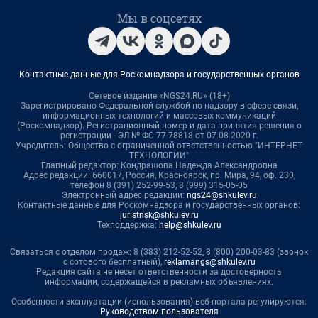
Мы в соцсетях
Контактные данные для Роскомнадзора и государственных органов
Сетевое издание «NGS24.RU» (18+)
Зарегистрировано Федеральной службой по надзору в сфере связи,
информационных технологий и массовых коммуникаций
(Роскомнадзор). Регистрационный номер и дата принятия решения о
регистрации - ЭЛ № ФС 77-78818 от 07.08.2020 г.
Учредитель: Общество с ограниченной ответственностью "ИНТЕРНЕТ
ТЕХНОЛОГИИ"
Главный редактор: Кондрашова Надежда Александровна
Адрес редакции: 660017, Россия, Красноярск, пр. Мира, 94, оф. 230,
телефон 8 (391) 252-99-53, 8 (999) 315-05-05
Электронный адрес редакции:
ngs24@shkulev.ru
Контактные данные для Роскомнадзора и государственных органов:
juristnsk@shkulev.ru
Техподдержка:
help@shkulev.ru
Связаться с отделом продаж: 8 (383) 212-52-52, 8 (800) 200-03-83 (звонок
с сотового бесплатный),
reklamangs@shkulev.ru
Редакция сайта не несет ответственности за достоверность
информации, содержащейся в рекламных объявлениях.
Особенности эксплуатации (использования) веб-портала регулируются:
Руководством пользователя