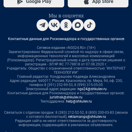
Google Play
App Store
Мы в соцсетях
Контактные данные для Роскомнадзора и государственных органов
Сетевое издание «NGS24.RU» (18+)
Зарегистрировано Федеральной службой по надзору в сфере связи,
информационных технологий и массовых коммуникаций
(Роскомнадзор). Регистрационный номер и дата принятия решения о
регистрации - ЭЛ № ФС 77-78818 от 07.08.2020 г.
Учредитель: Общество с ограниченной ответственностью "ИНТЕРНЕТ
ТЕХНОЛОГИИ"
Главный редактор: Кондрашова Надежда Александровна
Адрес редакции: 660017, Россия, Красноярск, пр. Мира, 94, оф. 230,
телефон 8 (391) 252-99-53, 8 (999) 315-05-05
Электронный адрес редакции:
ngs24@shkulev.ru
Контактные данные для Роскомнадзора и государственных органов:
juristnsk@shkulev.ru
Техподдержка:
help@shkulev.ru
Связаться с отделом продаж: 8 (383) 212-52-52, 8 (800) 200-03-83 (звонок
с сотового бесплатный),
reklamangs@shkulev.ru
Редакция сайта не несет ответственности за достоверность
информации, содержащейся в рекламных объявлениях.