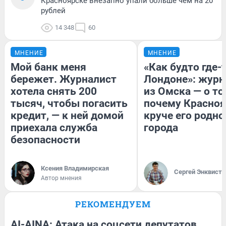
Красноярске внезапно упали больше чем на 20
рублей
14 348
60
МНЕНИЕ
МНЕНИЕ
Мой банк меня
«Как будто где-
бережет. Журналист
Лондоне»: журн
хотела снять 200
из Омска — о то
тысяч, чтобы погасить
почему Красно
кредит, — к ней домой
круче его родно
приехала служба
города
безопасности
Ксения Владимирская
Сергей Энквист
Автор мнения
РЕКОМЕНДУЕМ
AI-AINA: Атака на соцсети депутатов,