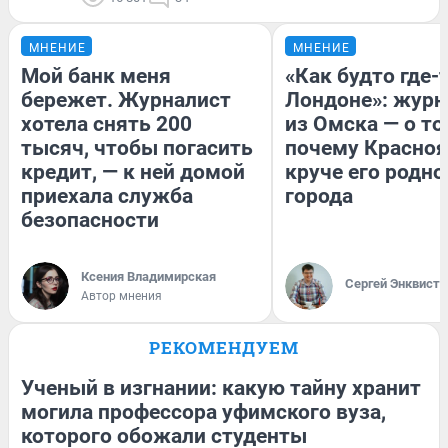
МНЕНИЕ
МНЕНИЕ
Мой банк меня
«Как будто где-
бережет. Журналист
Лондоне»: журн
хотела снять 200
из Омска — о то
тысяч, чтобы погасить
почему Красно
кредит, — к ней домой
круче его родно
приехала служба
города
безопасности
Ксения Владимирская
Сергей Энквист
Автор мнения
РЕКОМЕНДУЕМ
Ученый в изгнании: какую тайну хранит
могила профессора уфимского вуза,
которого обожали студенты