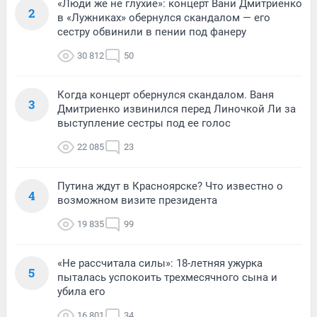
«Люди же не глухие»: концерт Вани Дмитриенко
2
в «Лужниках» обернулся скандалом — его
сестру обвинили в пении под фанеру
30 812
50
Когда концерт обернулся скандалом. Ваня
3
Дмитриенко извинился перед Линочкой Ли за
выступление сестры под ее голос
22 085
23
Путина ждут в Красноярске? Что известно о
4
возможном визите президента
19 835
99
«Не рассчитала силы»: 18-летняя ужурка
5
пыталась успокоить трехмесячного сына и
убила его
16 801
34