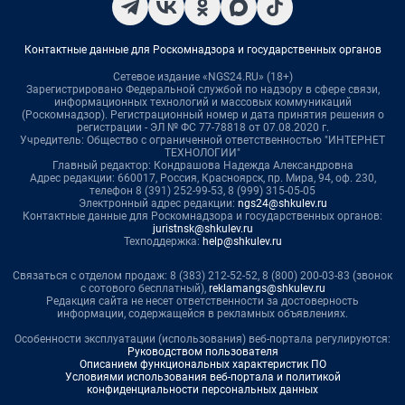
Контактные данные для Роскомнадзора и государственных органов
Сетевое издание «NGS24.RU» (18+)
Зарегистрировано Федеральной службой по надзору в сфере связи,
информационных технологий и массовых коммуникаций
(Роскомнадзор). Регистрационный номер и дата принятия решения о
регистрации - ЭЛ № ФС 77-78818 от 07.08.2020 г.
Учредитель: Общество с ограниченной ответственностью "ИНТЕРНЕТ
ТЕХНОЛОГИИ"
Главный редактор: Кондрашова Надежда Александровна
Адрес редакции: 660017, Россия, Красноярск, пр. Мира, 94, оф. 230,
телефон 8 (391) 252-99-53, 8 (999) 315-05-05
Электронный адрес редакции:
ngs24@shkulev.ru
Контактные данные для Роскомнадзора и государственных органов:
juristnsk@shkulev.ru
Техподдержка:
help@shkulev.ru
Связаться с отделом продаж: 8 (383) 212-52-52, 8 (800) 200-03-83 (звонок
с сотового бесплатный),
reklamangs@shkulev.ru
Редакция сайта не несет ответственности за достоверность
информации, содержащейся в рекламных объявлениях.
Особенности эксплуатации (использования) веб-портала регулируются:
Руководством пользователя
Описанием функциональных характеристик ПО
Условиями использования веб-портала и политикой
конфиденциальности персональных данных