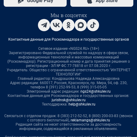
Google Play
App Store
Мы в соцсетях
Контактные данные для Роскомнадзора и государственных органов
Сетевое издание «NGS24.RU» (18+)
Зарегистрировано Федеральной службой по надзору в сфере связи,
информационных технологий и массовых коммуникаций
(Роскомнадзор). Регистрационный номер и дата принятия решения о
регистрации - ЭЛ № ФС 77-78818 от 07.08.2020 г.
Учредитель: Общество с ограниченной ответственностью "ИНТЕРНЕТ
ТЕХНОЛОГИИ"
Главный редактор: Кондрашова Надежда Александровна
Адрес редакции: 660017, Россия, Красноярск, пр. Мира, 94, оф. 230,
телефон 8 (391) 252-99-53, 8 (999) 315-05-05
Электронный адрес редакции:
ngs24@shkulev.ru
Контактные данные для Роскомнадзора и государственных органов:
juristnsk@shkulev.ru
Техподдержка:
help@shkulev.ru
Связаться с отделом продаж: 8 (383) 212-52-52, 8 (800) 200-03-83 (звонок
с сотового бесплатный),
reklamangs@shkulev.ru
Редакция сайта не несет ответственности за достоверность
информации, содержащейся в рекламных объявлениях.