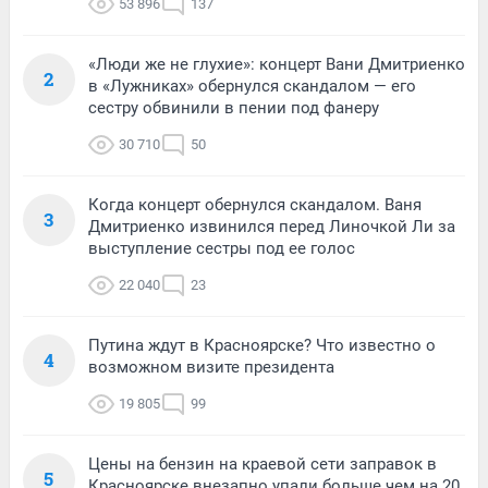
53 896
137
«Люди же не глухие»: концерт Вани Дмитриенко
2
в «Лужниках» обернулся скандалом — его
сестру обвинили в пении под фанеру
30 710
50
Когда концерт обернулся скандалом. Ваня
3
Дмитриенко извинился перед Линочкой Ли за
выступление сестры под ее голос
22 040
23
Путина ждут в Красноярске? Что известно о
4
возможном визите президента
19 805
99
Цены на бензин на краевой сети заправок в
5
Красноярске внезапно упали больше чем на 20