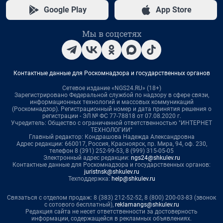
Google Play
App Store
Мы в соцсетях
Контактные данные для Роскомнадзора и государственных органов
Сетевое издание «NGS24.RU» (18+)
Зарегистрировано Федеральной службой по надзору в сфере связи,
информационных технологий и массовых коммуникаций
(Роскомнадзор). Регистрационный номер и дата принятия решения о
регистрации - ЭЛ № ФС 77-78818 от 07.08.2020 г.
Учредитель: Общество с ограниченной ответственностью "ИНТЕРНЕТ
ТЕХНОЛОГИИ"
Главный редактор: Кондрашова Надежда Александровна
Адрес редакции: 660017, Россия, Красноярск, пр. Мира, 94, оф. 230,
телефон 8 (391) 252-99-53, 8 (999) 315-05-05
Электронный адрес редакции:
ngs24@shkulev.ru
Контактные данные для Роскомнадзора и государственных органов:
juristnsk@shkulev.ru
Техподдержка:
help@shkulev.ru
Связаться с отделом продаж: 8 (383) 212-52-52, 8 (800) 200-03-83 (звонок
с сотового бесплатный),
reklamangs@shkulev.ru
Редакция сайта не несет ответственности за достоверность
информации, содержащейся в рекламных объявлениях.