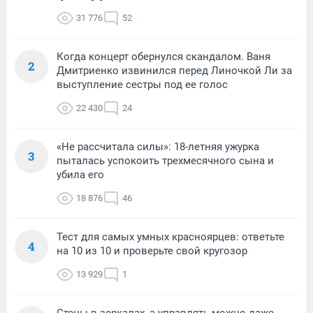
31 776
52
Когда концерт обернулся скандалом. Ваня
2
Дмитриенко извинился перед Линочкой Ли за
выступление сестры под ее голос
22 430
24
«Не рассчитала силы»: 18-летняя ужурка
3
пыталась успокоить трехмесячного сына и
убила его
18 876
46
Тест для самых умных красноярцев: ответьте
4
на 10 из 10 и проверьте свой кругозор
13 929
1
Стены в зеркалах, а управлять можно даже