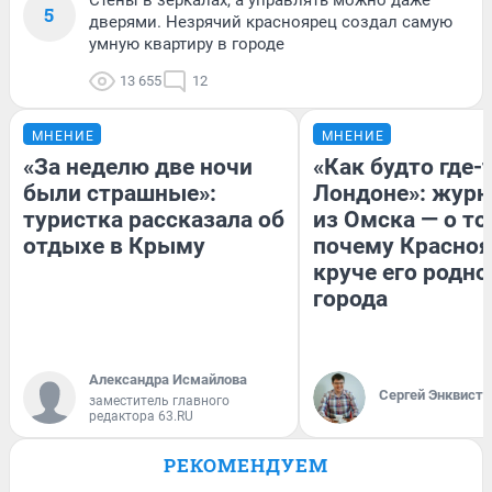
5
дверями. Незрячий красноярец создал самую
умную квартиру в городе
13 655
12
МНЕНИЕ
МНЕНИЕ
«За неделю две ночи
«Как будто где-
были страшные»:
Лондоне»: журн
туристка рассказала об
из Омска — о то
отдыхе в Крыму
почему Красно
круче его родно
города
Александра Исмайлова
Сергей Энквист
заместитель главного
редактора 63.RU
РЕКОМЕНДУЕМ