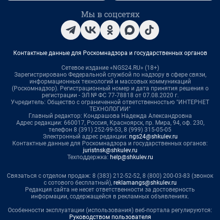
Мы в соцсетях
Контактные данные для Роскомнадзора и государственных органов
Сетевое издание «NGS24.RU» (18+)
Зарегистрировано Федеральной службой по надзору в сфере связи,
информационных технологий и массовых коммуникаций
(Роскомнадзор). Регистрационный номер и дата принятия решения о
регистрации - ЭЛ № ФС 77-78818 от 07.08.2020 г.
Учредитель: Общество с ограниченной ответственностью "ИНТЕРНЕТ
ТЕХНОЛОГИИ"
Главный редактор: Кондрашова Надежда Александровна
Адрес редакции: 660017, Россия, Красноярск, пр. Мира, 94, оф. 230,
телефон 8 (391) 252-99-53, 8 (999) 315-05-05
Электронный адрес редакции:
ngs24@shkulev.ru
Контактные данные для Роскомнадзора и государственных органов:
juristnsk@shkulev.ru
Техподдержка:
help@shkulev.ru
Связаться с отделом продаж: 8 (383) 212-52-52, 8 (800) 200-03-83 (звонок
с сотового бесплатный),
reklamangs@shkulev.ru
Редакция сайта не несет ответственности за достоверность
информации, содержащейся в рекламных объявлениях.
Особенности эксплуатации (использования) веб-портала регулируются:
Руководством пользователя