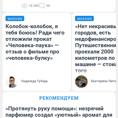
18 385
38
МНЕНИЕ
МНЕНИЕ
Колобок-колобок, я
«Нет некрасивы
тебя боюсь! Ради чего
городов, есть
отложили прокат
недофинансиро
«Человека-паука» —
Путешественни
отзыв о фильме про
проехали 2000
«человека-булку»
километров по 
машине — стоил
того
Надежда Губарь
Екатерина Литк
РЕКОМЕНДУЕМ
«Протянуть руку помощи»: незрячий
парфюмер создал «уютный» аромат для