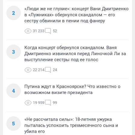
«Люди же не глухие»: концерт Вани Дмитриенко
2
в «Лужниках» обернулся скандалом — его
сестру обвинили в пении под фанеру
31 233
52
Когда концерт обернулся скандалом. Ваня
3
Дмитриенко извинился перед Линочкой Ли за
выступление сестры под ее голос
22 214
24
Путина ждут в Красноярске? Что известно о
4
возможном визите президента
19 959
99
«Не рассчитала силы»: 18-летняя ужурка
5
пыталась успокоить трехмесячного сына и
убила его