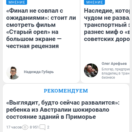
МНЕНИЕ
МНЕНИЕ
«Финал не совпал с
Наследие, кото
ожиданиями»: стоит ли
чудом не разва
смотреть фильм
транспортный э
«Старый орел» на
разнес миф о «
большом экране —
советских доро
честная рецензия
Олег Арефьев
Блогер, предприн
Надежда Губарь
владелец в тран
бизнесе
РЕКОМЕНДУЕМ
«Выглядит, будто сейчас развалится»:
ребенка из Австралии шокировало
состояние зданий в Приморье
17 часов
8 951
2