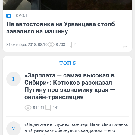
ГОРОД
На автостоянке на Урванцева столб
завалило на машину
31 октября, 2018, 08:10
8 703
2
ТОП 5
«Зарплата — самая высокая в
1
Сибири»: Котюков рассказал
Путину про экономику края —
онлайн-трансляция
54 141
141
«Люди же не глухие»: концерт Вани Дмитриенко
2
в «Лужниках» обернулся скандалом — его