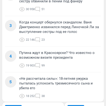
сестру обвинили в пении под фанеру
30 958
51
Когда концерт обернулся скандалом. Ваня
3
Дмитриенко извинился перед Линочкой Ли за
выступление сестры под ее голос
22 146
23
Путина ждут в Красноярске? Что известно о
4
возможном визите президента
19 903
99
«Не рассчитала силы»: 18-летняя ужурка
5
пыталась успокоить трехмесячного сына и
убила его
18 252
38