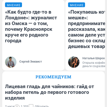
МНЕНИЕ
МНЕНИЕ
«Как будто где-то в
«Покупаешь кот
Лондоне»: журналист
мешке»:
из Омска — о том,
предпринимате
почему Красноярск
рассказала, как
круче его родного
самом деле уст
города
бизнес со скла
дешевых товар
Наталья Шорохо
Сергей Энквист
Открыла кофейну
деньги соцразви
РЕКОМЕНДУЕМ
Лицевая гладь для чайников: гайд от
набора петель до первого готового
изделия
2 часа
1 203
Обсудить