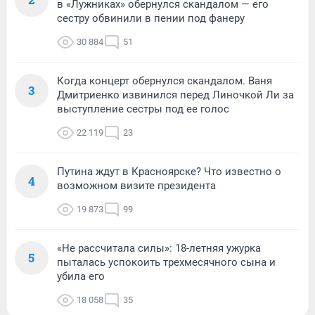
в «Лужниках» обернулся скандалом — его
сестру обвинили в пении под фанеру
30 884
51
Когда концерт обернулся скандалом. Ваня
3
Дмитриенко извинился перед Линочкой Ли за
выступление сестры под ее голос
22 119
23
Путина ждут в Красноярске? Что известно о
4
возможном визите президента
19 873
99
«Не рассчитала силы»: 18-летняя ужурка
5
пыталась успокоить трехмесячного сына и
убила его
18 058
35