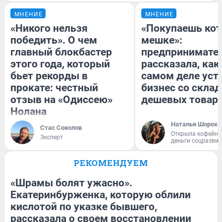
МНЕНИЕ
МНЕНИЕ
«Никого нельзя
«Покупаешь кот
победить». О чем
мешке»:
главный блокбастер
предпринимате
этого года, который
рассказала, как
бьет рекорды в
самом деле уст
прокате: честный
бизнес со скла
отзыв на «Одиссею»
дешевых товар
Нолана
Наталья Шорохо
Стас Соколов
Открыла кофейну
Эксперт
деньги соцразви
РЕКОМЕНДУЕМ
«Шрамы болят ужасно».
Екатеринбурженка, которую облили
кислотой по указке бывшего,
рассказала о своем восстановлении