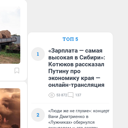
ТОП 5
«Зарплата — самая
1
высокая в Сибири»:
Котюков рассказал
Путину про
экономику края —
онлайн-трансляция
53 872
137
«Люди же не глухие»: концерт
2
Вани Дмитриенко в
«Лужниках» обернулся