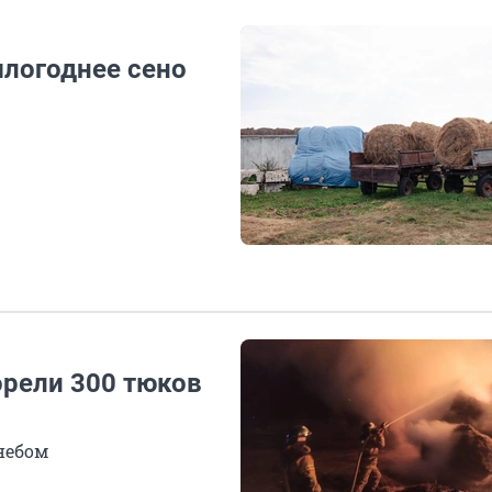
шлогоднее сено
орели 300 тюков
небом