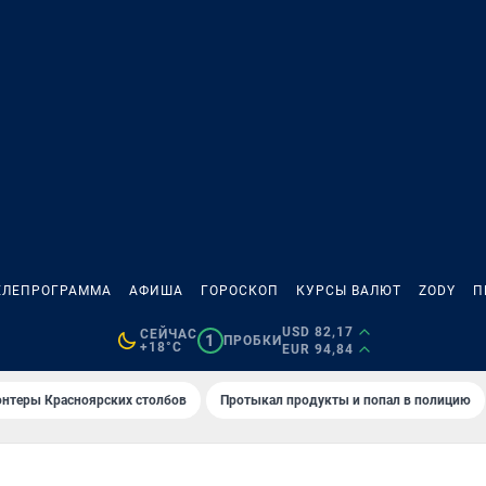
ЕЛЕПРОГРАММА
АФИША
ГОРОСКОП
КУРСЫ ВАЛЮТ
ZODY
П
USD 82,17
СЕЙЧАС
1
ПРОБКИ
+18°C
EUR 94,84
онтеры Красноярских столбов
Протыкал продукты и попал в полицию