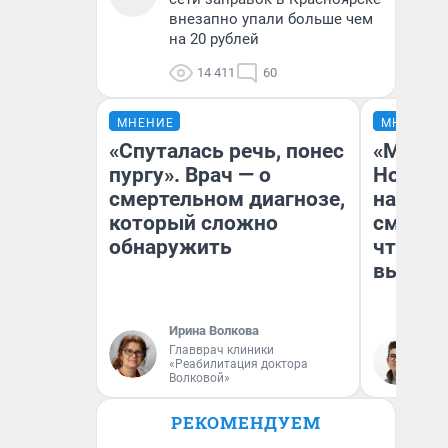
внезапно упали больше чем
на 20 рублей
14 411
60
МНЕНИЕ
МНЕНИЕ
«Спуталась речь, понес
«Мы ви
пургу». Врач — о
Нолана
смертельном диагнозе,
настро
который сложно
смотре
обнаружить
чтобы 
выгляд
Ирина Волкова
Главврач клиники
На
«Реабилитация доктора
Волковой»
РЕКОМЕНДУЕМ