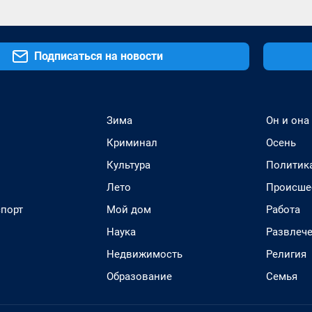
Подписаться на новости
Зима
Он и она
Криминал
Осень
Культура
Политик
Лето
Происше
спорт
Мой дом
Работа
Наука
Развлеч
Недвижимость
Религия
Образование
Семья