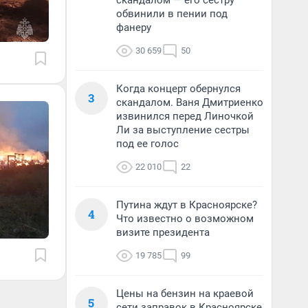
скандалом — его сестру
обвинили в пении под
фанеру
30 659
50
Когда концерт обернулся
3
скандалом. Ваня Дмитриенко
извинился перед Линочкой
Ли за выступление сестры
под ее голос
22 010
22
Путина ждут в Красноярске?
4
Что известно о возможном
визите президента
19 785
99
Цены на бензин на краевой
5
сети заправок в Красноярске