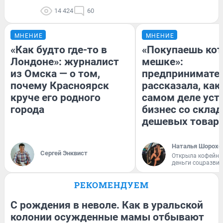
14 424
60
МНЕНИЕ
МНЕНИЕ
«Как будто где-то в
«Покупаешь кот
Лондоне»: журналист
мешке»:
из Омска — о том,
предпринимате
почему Красноярск
рассказала, как
круче его родного
самом деле уст
города
бизнес со скла
дешевых товар
Наталья Шорохо
Сергей Энквист
Открыла кофейну
деньги соцразви
РЕКОМЕНДУЕМ
С рождения в неволе. Как в уральской
колонии осужденные мамы отбывают