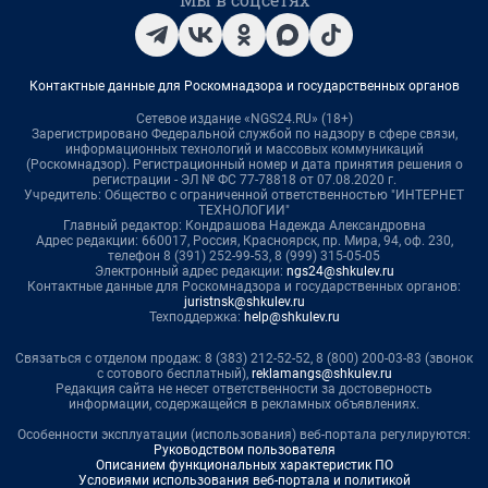
Контактные данные для Роскомнадзора и государственных органов
Сетевое издание «NGS24.RU» (18+)
Зарегистрировано Федеральной службой по надзору в сфере связи,
информационных технологий и массовых коммуникаций
(Роскомнадзор). Регистрационный номер и дата принятия решения о
регистрации - ЭЛ № ФС 77-78818 от 07.08.2020 г.
Учредитель: Общество с ограниченной ответственностью "ИНТЕРНЕТ
ТЕХНОЛОГИИ"
Главный редактор: Кондрашова Надежда Александровна
Адрес редакции: 660017, Россия, Красноярск, пр. Мира, 94, оф. 230,
телефон 8 (391) 252-99-53, 8 (999) 315-05-05
Электронный адрес редакции:
ngs24@shkulev.ru
Контактные данные для Роскомнадзора и государственных органов:
juristnsk@shkulev.ru
Техподдержка:
help@shkulev.ru
Связаться с отделом продаж: 8 (383) 212-52-52, 8 (800) 200-03-83 (звонок
с сотового бесплатный),
reklamangs@shkulev.ru
Редакция сайта не несет ответственности за достоверность
информации, содержащейся в рекламных объявлениях.
Особенности эксплуатации (использования) веб-портала регулируются:
Руководством пользователя
Описанием функциональных характеристик ПО
Условиями использования веб-портала и политикой