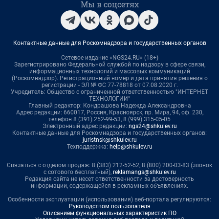
Мы в соцсетях
Контактные данные для Роскомнадзора и государственных органов
Сетевое издание «NGS24.RU» (18+)
Зарегистрировано Федеральной службой по надзору в сфере связи,
информационных технологий и массовых коммуникаций
(Роскомнадзор). Регистрационный номер и дата принятия решения о
регистрации - ЭЛ № ФС 77-78818 от 07.08.2020 г.
Учредитель: Общество с ограниченной ответственностью "ИНТЕРНЕТ
ТЕХНОЛОГИИ"
Главный редактор: Кондрашова Надежда Александровна
Адрес редакции: 660017, Россия, Красноярск, пр. Мира, 94, оф. 230,
телефон 8 (391) 252-99-53, 8 (999) 315-05-05
Электронный адрес редакции:
ngs24@shkulev.ru
Контактные данные для Роскомнадзора и государственных органов:
juristnsk@shkulev.ru
Техподдержка:
help@shkulev.ru
Связаться с отделом продаж: 8 (383) 212-52-52, 8 (800) 200-03-83 (звонок
с сотового бесплатный),
reklamangs@shkulev.ru
Редакция сайта не несет ответственности за достоверность
информации, содержащейся в рекламных объявлениях.
Особенности эксплуатации (использования) веб-портала регулируются:
Руководством пользователя
Описанием функциональных характеристик ПО