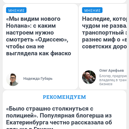
МНЕНИЕ
МНЕНИЕ
«Мы видим нового
Наследие, кото
Нолана»: с каким
чудом не разва
настроем нужно
транспортный э
смотреть «Одиссею»,
разнес миф о «
чтобы она не
советских доро
выглядела как фиаско
Олег Арефьев
Блогер, предприн
Надежда Губарь
владелец в тран
бизнесе
РЕКОМЕНДУЕМ
«Было страшно столкнуться с
полицией». Популярная блогерша из
Екатеринбурга честно рассказала об