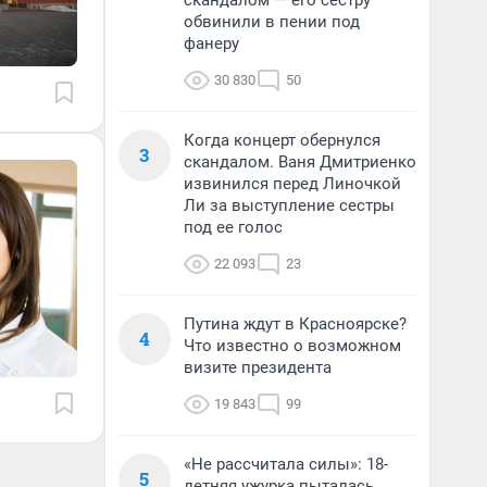
скандалом — его сестру
обвинили в пении под
фанеру
30 830
50
Когда концерт обернулся
3
скандалом. Ваня Дмитриенко
извинился перед Линочкой
Ли за выступление сестры
под ее голос
22 093
23
Путина ждут в Красноярске?
4
Что известно о возможном
визите президента
19 843
99
«Не рассчитала силы»: 18-
5
летняя ужурка пыталась