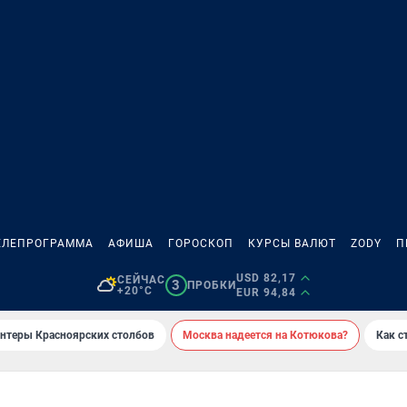
ЕЛЕПРОГРАММА
АФИША
ГОРОСКОП
КУРСЫ ВАЛЮТ
ZODY
П
USD 82,17
СЕЙЧАС
3
ПРОБКИ
+20°C
EUR 94,84
онтеры Красноярских столбов
Москва надеется на Котюкова?
Как с