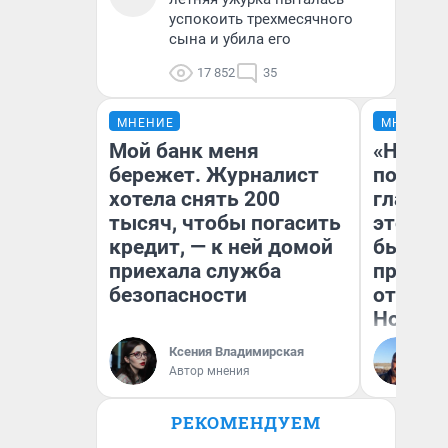
успокоить трехмесячного
сына и убила его
17 852
35
МНЕНИЕ
МНЕНИЕ
Мой банк меня
«Никог
бережет. Журналист
победи
хотела снять 200
главны
тысяч, чтобы погасить
этого г
кредит, — к ней домой
бьет р
приехала служба
прокат
безопасности
отзыв 
Нолана
Ксения Владимирская
Ст
Автор мнения
Эк
РЕКОМЕНДУЕМ