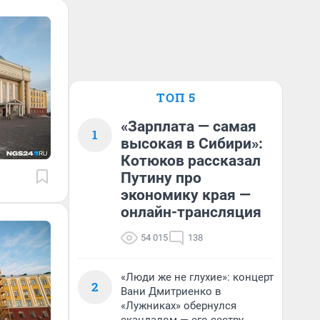
ТОП 5
«Зарплата — самая
1
высокая в Сибири»:
Котюков рассказал
Путину про
экономику края —
онлайн-трансляция
54 015
138
«Люди же не глухие»: концерт
2
Вани Дмитриенко в
«Лужниках» обернулся