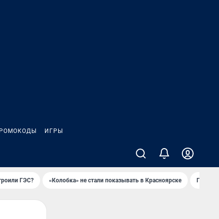
РОМОКОДЫ
ИГРЫ
троили ГЭС?
«Колобка» не стали показывать в Красноярске
Гриль-п