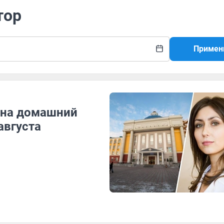
тор
Примен
 на домашний
августа