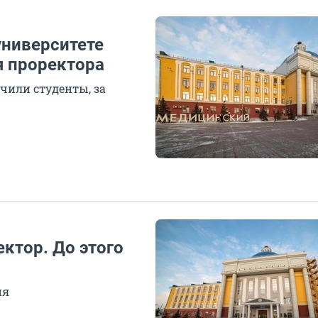
университете
я проректора
учили студенты, за
ктор. До этого
ия