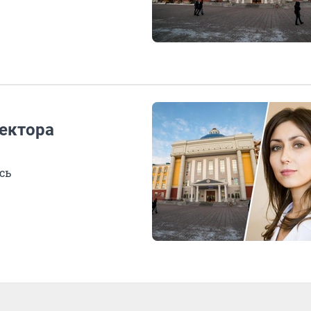
ектора
сь