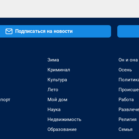
Подписаться на новости
Зима
Он и она
Криминал
Осень
Культура
Политик
Лето
Происше
спорт
Мой дом
Работа
Наука
Развлеч
Недвижимость
Религия
Образование
Семья