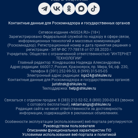
Контактные данные для Роскомнадзора и государственных органов
Сетевое издание «NGS24.RU» (18+)
Зарегистрировано Федеральной службой по надзору в сфере связи,
информационных технологий и массовых коммуникаций
(Роскомнадзор). Регистрационный номер и дата принятия решения о
регистрации - ЭЛ № ФС 77-78818 от 07.08.2020 г.
Учредитель: Общество с ограниченной ответственностью "ИНТЕРНЕТ
ТЕХНОЛОГИИ"
Главный редактор: Кондрашова Надежда Александровна
Адрес редакции: 660017, Россия, Красноярск, пр. Мира, 94, оф. 230,
телефон 8 (391) 252-99-53, 8 (999) 315-05-05
Электронный адрес редакции:
ngs24@shkulev.ru
Контактные данные для Роскомнадзора и государственных органов:
juristnsk@shkulev.ru
Техподдержка:
help@shkulev.ru
Связаться с отделом продаж: 8 (383) 212-52-52, 8 (800) 200-03-83 (звонок
с сотового бесплатный),
reklamangs@shkulev.ru
Редакция сайта не несет ответственности за достоверность
информации, содержащейся в рекламных объявлениях.
Особенности эксплуатации (использования) веб-портала регулируются:
Руководством пользователя
Описанием функциональных характеристик ПО
Условиями использования веб-портала и политикой