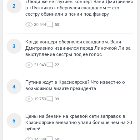
«Люди же не глухие»: концерт Вани Дмитриенко
2
в «Лужниках» обернулся скандалом — его
сестру обвинили в пении под фанеру
30 544
50
Когда концерт обернулся скандалом. Ваня
3
Дмитриенко извинился перед Линочкой Ли за
выступление сестры под ее голос
21 949
22
Путина ждут в Красноярске? Что известно о
4
возможном визите президента
19 750
99
Цены на бензин на краевой сети заправок в
5
Красноярске внезапно упали больше чем на 20
рублей
14 388
60