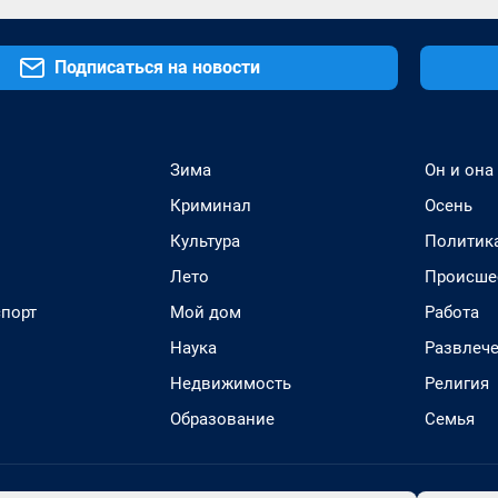
Подписаться на новости
Зима
Он и она
Криминал
Осень
Культура
Политик
Лето
Происше
спорт
Мой дом
Работа
Наука
Развлеч
Недвижимость
Религия
Образование
Семья