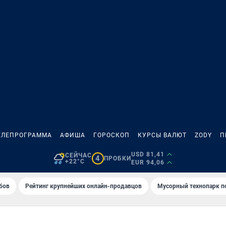
ЕЛЕПРОГРАММА
АФИША
ГОРОСКОП
КУРСЫ ВАЛЮТ
ZODY
П
USD 81,41
СЕЙЧАС
4
ПРОБКИ
+22°C
EUR 94,06
бов
Рейтинг крупнейших онлайн-продавцов
Мусорный технопарк п