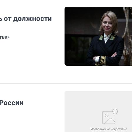
ь от должности
тва»
 России