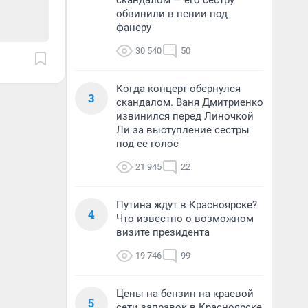
скандалом — его сестру
обвинили в пении под
фанеру
30 540
50
Когда концерт обернулся
3
скандалом. Ваня Дмитриенко
извинился перед Линочкой
Ли за выступление сестры
под ее голос
21 945
22
Путина ждут в Красноярске?
4
Что известно о возможном
визите президента
19 746
99
Цены на бензин на краевой
5
сети заправок в Красноярске