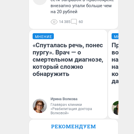
внезапно упали больше чем
на 20 рублей
14 385
60
МНЕНИЕ
МНЕНИЕ
«Спуталась речь, понес
Продаш
пургу». Врач — о
возьмут
смертельном диагнозе,
нам го
который сложно
налого
обнаружить
коснет
даже р
Ирина Волкова
Главврач клиники
Ан
«Реабилитация доктора
Волковой»
РЕКОМЕНДУЕМ