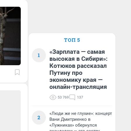
ТОП 5
«Зарплата — самая
1
высокая в Сибири»:
Котюков рассказал
Путину про
экономику края —
онлайн-трансляция
53 769
137
«Люди же не глухие»: концерт
2
Вани Дмитриенко в
«Лужниках» обернулся