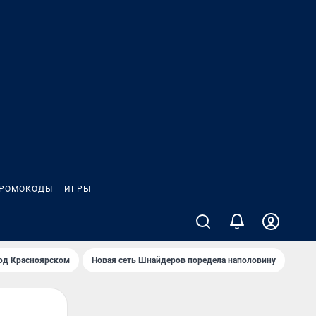
РОМОКОДЫ
ИГРЫ
од Крaсноярском
Новая сеть Шнайдеров поредела наполовину
На Л