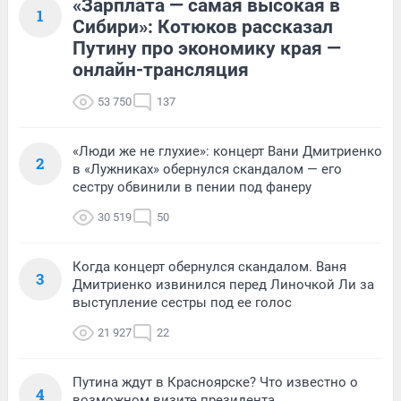
«Зарплата — самая высокая в
1
Сибири»: Котюков рассказал
Путину про экономику края —
онлайн-трансляция
53 750
137
«Люди же не глухие»: концерт Вани Дмитриенко
2
в «Лужниках» обернулся скандалом — его
сестру обвинили в пении под фанеру
30 519
50
Когда концерт обернулся скандалом. Ваня
3
Дмитриенко извинился перед Линочкой Ли за
выступление сестры под ее голос
21 927
22
Путина ждут в Красноярске? Что известно о
4
возможном визите президента