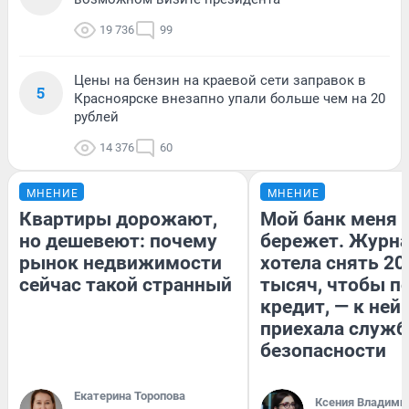
19 736
99
Цены на бензин на краевой сети заправок в
5
Красноярске внезапно упали больше чем на 20
рублей
14 376
60
МНЕНИЕ
МНЕНИЕ
Квартиры дорожают,
Мой банк меня
но дешевеют: почему
бережет. Журн
рынок недвижимости
хотела снять 20
сейчас такой странный
тысяч, чтобы п
кредит, — к ней
приехала служб
безопасности
Екатерина Торопова
Ксения Владими