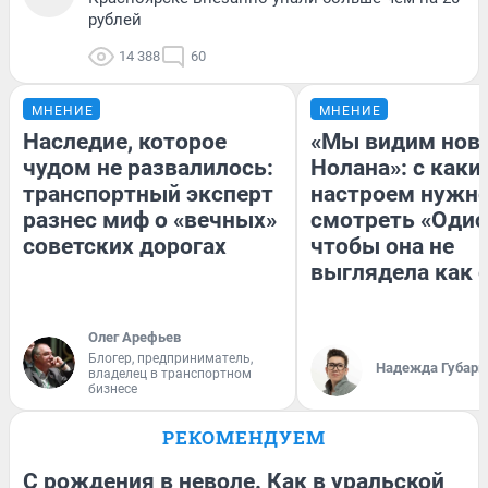
рублей
14 388
60
МНЕНИЕ
МНЕНИЕ
Наследие, которое
«Мы видим нов
чудом не развалилось:
Нолана»: с каки
транспортный эксперт
настроем нужн
разнес миф о «вечных»
смотреть «Одис
советских дорогах
чтобы она не
выглядела как 
Олег Арефьев
Блогер, предприниматель,
Надежда Губарь
владелец в транспортном
бизнесе
РЕКОМЕНДУЕМ
С рождения в неволе. Как в уральской