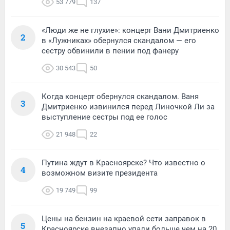
53 779
137
«Люди же не глухие»: концерт Вани Дмитриенко
2
в «Лужниках» обернулся скандалом — его
сестру обвинили в пении под фанеру
30 543
50
Когда концерт обернулся скандалом. Ваня
3
Дмитриенко извинился перед Линочкой Ли за
выступление сестры под ее голос
21 948
22
Путина ждут в Красноярске? Что известно о
4
возможном визите президента
19 749
99
Цены на бензин на краевой сети заправок в
5
Красноярске внезапно упали больше чем на 20