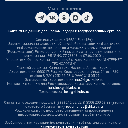
Мы в соцсетях
Контактные данные для Роскомнадзора и государственных органов
Сетевое издание «NGS24.RU» (18+)
Зарегистрировано Федеральной службой по надзору в сфере связи,
информационных технологий и массовых коммуникаций
(Роскомнадзор). Регистрационный номер и дата принятия решения о
регистрации - ЭЛ № ФС 77-78818 от 07.08.2020 г.
Учредитель: Общество с ограниченной ответственностью "ИНТЕРНЕТ
ТЕХНОЛОГИИ"
Главный редактор: Кондрашова Надежда Александровна
Адрес редакции: 660017, Россия, Красноярск, пр. Мира, 94, оф. 230,
телефон 8 (391) 252-99-53, 8 (999) 315-05-05
Электронный адрес редакции:
ngs24@shkulev.ru
Контактные данные для Роскомнадзора и государственных органов:
juristnsk@shkulev.ru
Техподдержка:
help@shkulev.ru
Связаться с отделом продаж: 8 (383) 212-52-52, 8 (800) 200-03-83 (звонок
с сотового бесплатный),
reklamangs@shkulev.ru
Редакция сайта не несет ответственности за достоверность
информации, содержащейся в рекламных объявлениях.
Особенности эксплуатации (использования) веб-портала регулируются:
Руководством пользователя