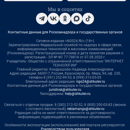
Мы в соцсетях
Контактные данные для Роскомнадзора и государственных органов
Сетевое издание «NGS24.RU» (18+)
Зарегистрировано Федеральной службой по надзору в сфере связи,
информационных технологий и массовых коммуникаций
(Роскомнадзор). Регистрационный номер и дата принятия решения о
регистрации - ЭЛ № ФС 77-78818 от 07.08.2020 г.
Учредитель: Общество с ограниченной ответственностью "ИНТЕРНЕТ
ТЕХНОЛОГИИ"
Главный редактор: Кондрашова Надежда Александровна
Адрес редакции: 660017, Россия, Красноярск, пр. Мира, 94, оф. 230,
телефон 8 (391) 252-99-53, 8 (999) 315-05-05
Электронный адрес редакции:
ngs24@shkulev.ru
Контактные данные для Роскомнадзора и государственных органов:
juristnsk@shkulev.ru
Техподдержка:
help@shkulev.ru
Связаться с отделом продаж: 8 (383) 212-52-52, 8 (800) 200-03-83 (звонок
с сотового бесплатный),
reklamangs@shkulev.ru
Редакция сайта не несет ответственности за достоверность
информации, содержащейся в рекламных объявлениях.
Особенности эксплуатации (использования) веб-портала регулируются:
Руководством пользователя