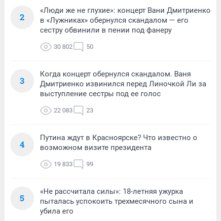
«Люди же не глухие»: концерт Вани Дмитриенко
2
в «Лужниках» обернулся скандалом — его
сестру обвинили в пении под фанеру
30 802
50
Когда концерт обернулся скандалом. Ваня
3
Дмитриенко извинился перед Линочкой Ли за
выступление сестры под ее голос
22 083
23
Путина ждут в Красноярске? Что известно о
4
возможном визите президента
19 833
99
«Не рассчитала силы»: 18-летняя ужурка
5
пыталась успокоить трехмесячного сына и
убила его