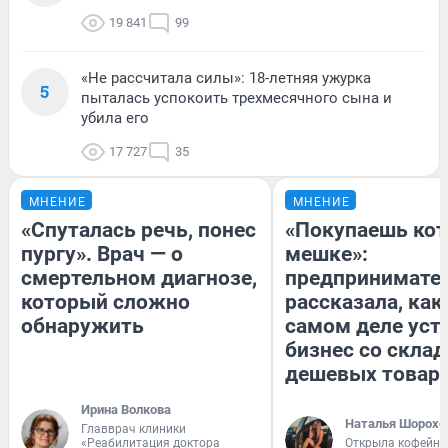
19 841
99
«Не рассчитала силы»: 18-летняя ужурка
5
пыталась успокоить трехмесячного сына и
убила его
17 727
35
МНЕНИЕ
МНЕНИЕ
«Спуталась речь, понес
«Покупаешь кот
пургу». Врач — о
мешке»:
смертельном диагнозе,
предпринимате
который сложно
рассказала, как
обнаружить
самом деле уст
бизнес со скла
дешевых товар
Ирина Волкова
Наталья Шорохо
Главврач клиники
«Реабилитация доктора
Открыла кофейну