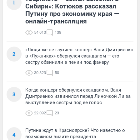
1
Сибири»: Котюков рассказал
Путину про экономику края —
онлайн-трансляция
54 010
138
«Люди же не глухие»: концерт Вани Дмитриенко
2
в «Лужниках» обернулся скандалом — его
сестру обвинили в пении под фанеру
30 823
50
Когда концерт обернулся скандалом. Ваня
3
Дмитриенко извинился перед Линочкой Ли за
выступление сестры под ее голос
22 092
23
Путина ждут в Красноярске? Что известно о
4
возможном визите президента