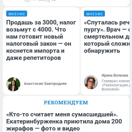
МНЕНИЕ
МНЕНИЕ
Продашь за 3000, налог
«Спуталась речь
возьмут с 4000. Что
пургу». Врач — о
нам готовит новый
смертельном ди
налоговый закон — он
который сложн
коснется импорта и
обнаружить
даже репетиторов
Ирина Волкова
Главврач клиник
Анастасия Завгородняя
«Реабилитация д
Волковой»
РЕКОМЕНДУЕМ
«Кто-то считает меня сумасшедшей».
Екатеринбурженка приютила дома 200
жирафов — фото и видео