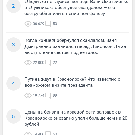
«Люди же не глухие»: концерт Вани Дмитриенко
2
в «Лужниках» обернулся скандалом — его
сестру обвинили в пении под фанеру
30 629
50
Когда концерт обернулся скандалом. Ваня
3
Дмитриенко извинился перед Линочкой Ли за
выступление сестры под ее голос
22 000
22
Путина ждут в Красноярске? Что известно о
4
возможном визите президента
19 774
99
Цены на бензин на краевой сети заправок в
5
Красноярске внезапно упали больше чем на 20
рублей
14 406
60