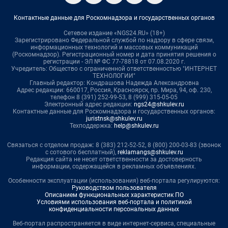
Контактные данные для Роскомнадзора и государственных органов
Сетевое издание «NGS24.RU» (18+)
Зарегистрировано Федеральной службой по надзору в сфере связи,
информационных технологий и массовых коммуникаций
(Роскомнадзор). Регистрационный номер и дата принятия решения о
регистрации - ЭЛ № ФС 77-78818 от 07.08.2020 г.
Учредитель: Общество с ограниченной ответственностью "ИНТЕРНЕТ
ТЕХНОЛОГИИ"
Главный редактор: Кондрашова Надежда Александровна
Адрес редакции: 660017, Россия, Красноярск, пр. Мира, 94, оф. 230,
телефон 8 (391) 252-99-53, 8 (999) 315-05-05
Электронный адрес редакции:
ngs24@shkulev.ru
Контактные данные для Роскомнадзора и государственных органов:
juristnsk@shkulev.ru
Техподдержка:
help@shkulev.ru
Связаться с отделом продаж: 8 (383) 212-52-52, 8 (800) 200-03-83 (звонок
с сотового бесплатный),
reklamangs@shkulev.ru
Редакция сайта не несет ответственности за достоверность
информации, содержащейся в рекламных объявлениях.
Особенности эксплуатации (использования) веб-портала регулируются:
Руководством пользователя
Описанием функциональных характеристик ПО
Условиями использования веб-портала и политикой
конфиденциальности персональных данных
Веб-портал распространяется в виде интернет-сервиса, специальные