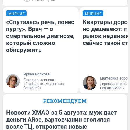
МНЕНИЕ
МНЕНИЕ
«Спуталась речь, понес
Квартиры доро
пургу». Врач — о
но дешевеют: п
смертельном диагнозе,
рынок недвижи
который сложно
сейчас такой с
обнаружить
Ирина Волкова
Екатерина Тороп
Главврач клиники
«Реабилитация доктора
директор агентст
Волковой»
недвижимости
РЕКОМЕНДУЕМ
Новости ХМАО за 5 августа: муж дает
деньги Айзе, вартовчанин оголился
возле ТЦ, откроются новые