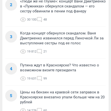
«Люди же не глухие»: концерт Вани Дмитриенко
2
в «Лужниках» обернулся скандалом — его
сестру обвинили в пении под фанеру
30 100
48
Когда концерт обернулся скандалом. Ваня
3
Дмитриенко извинился перед Линочкой Ли за
выступление сестры под ее голос
19 812
21
Путина ждут в Красноярске? Что известно о
4
возможном визите президента
19 631
99
Цены на бензин на краевой сети заправок в
5
Красноярске внезапно упали больше чем на 20
рублей
14 276
60