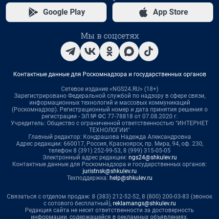
Google Play
App Store
Мы в соцсетях
Контактные данные для Роскомнадзора и государственных органов
Сетевое издание «NGS24.RU» (18+)
Зарегистрировано Федеральной службой по надзору в сфере связи,
информационных технологий и массовых коммуникаций
(Роскомнадзор). Регистрационный номер и дата принятия решения о
регистрации - ЭЛ № ФС 77-78818 от 07.08.2020 г.
Учредитель: Общество с ограниченной ответственностью "ИНТЕРНЕТ
ТЕХНОЛОГИИ"
Главный редактор: Кондрашова Надежда Александровна
Адрес редакции: 660017, Россия, Красноярск, пр. Мира, 94, оф. 230,
телефон 8 (391) 252-99-53, 8 (999) 315-05-05
Электронный адрес редакции:
ngs24@shkulev.ru
Контактные данные для Роскомнадзора и государственных органов:
juristnsk@shkulev.ru
Техподдержка:
help@shkulev.ru
Связаться с отделом продаж: 8 (383) 212-52-52, 8 (800) 200-03-83 (звонок
с сотового бесплатный),
reklamangs@shkulev.ru
Редакция сайта не несет ответственности за достоверность
информации, содержащейся в рекламных объявлениях.