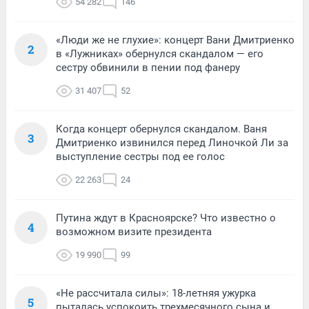
54 282
146
«Люди же не глухие»: концерт Вани Дмитриенко
2
в «Лужниках» обернулся скандалом — его
сестру обвинили в пении под фанеру
31 407
52
Когда концерт обернулся скандалом. Ваня
3
Дмитриенко извинился перед Линочкой Ли за
выступление сестры под ее голос
22 263
24
Путина ждут в Красноярске? Что известно о
4
возможном визите президента
19 990
99
«Не рассчитала силы»: 18-летняя ужурка
5
пыталась успокоить трехмесячного сына и