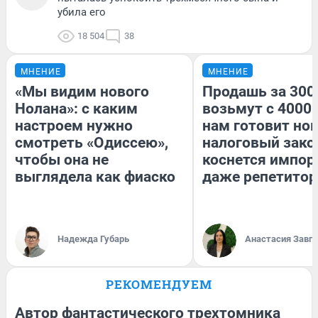
убила его
18 504
38
МНЕНИЕ
МНЕНИЕ
«Мы видим нового
Продашь за 3000
Нолана»: с каким
возьмут с 4000.
настроем нужно
нам готовит но
смотреть «Одиссею»,
налоговый зако
чтобы она не
коснется импор
выглядела как фиаско
даже репетитор
Надежда Губарь
Анастасия Завг
РЕКОМЕНДУЕМ
Автор фантастического трехтомника