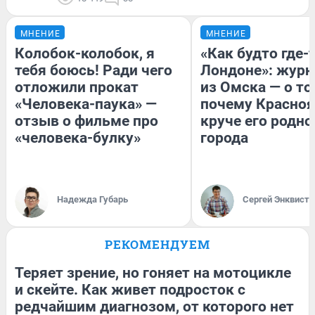
МНЕНИЕ
МНЕНИЕ
Колобок-колобок, я
«Как будто где-
тебя боюсь! Ради чего
Лондоне»: журн
отложили прокат
из Омска — о то
«Человека-паука» —
почему Красно
отзыв о фильме про
круче его родно
«человека-булку»
города
Надежда Губарь
Сергей Энквист
РЕКОМЕНДУЕМ
Теряет зрение, но гоняет на мотоцикле
и скейте. Как живет подросток с
редчайшим диагнозом, от которого нет