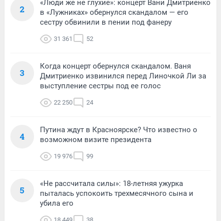
«Люди же не глухие»: концерт Вани Дмитриенко
2
в «Лужниках» обернулся скандалом — его
сестру обвинили в пении под фанеру
31 361
52
Когда концерт обернулся скандалом. Ваня
3
Дмитриенко извинился перед Линочкой Ли за
выступление сестры под ее голос
22 250
24
Путина ждут в Красноярске? Что известно о
4
возможном визите президента
19 976
99
«Не рассчитала силы»: 18-летняя ужурка
5
пыталась успокоить трехмесячного сына и
убила его
18 449
38