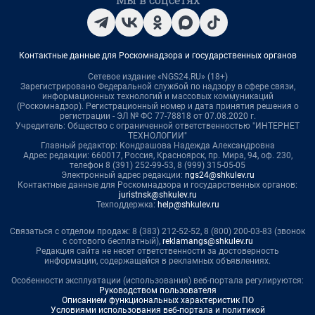
Контактные данные для Роскомнадзора и государственных органов
Сетевое издание «NGS24.RU» (18+)
Зарегистрировано Федеральной службой по надзору в сфере связи,
информационных технологий и массовых коммуникаций
(Роскомнадзор). Регистрационный номер и дата принятия решения о
регистрации - ЭЛ № ФС 77-78818 от 07.08.2020 г.
Учредитель: Общество с ограниченной ответственностью "ИНТЕРНЕТ
ТЕХНОЛОГИИ"
Главный редактор: Кондрашова Надежда Александровна
Адрес редакции: 660017, Россия, Красноярск, пр. Мира, 94, оф. 230,
телефон 8 (391) 252-99-53, 8 (999) 315-05-05
Электронный адрес редакции:
ngs24@shkulev.ru
Контактные данные для Роскомнадзора и государственных органов:
juristnsk@shkulev.ru
Техподдержка:
help@shkulev.ru
Связаться с отделом продаж: 8 (383) 212-52-52, 8 (800) 200-03-83 (звонок
с сотового бесплатный),
reklamangs@shkulev.ru
Редакция сайта не несет ответственности за достоверность
информации, содержащейся в рекламных объявлениях.
Особенности эксплуатации (использования) веб-портала регулируются:
Руководством пользователя
Описанием функциональных характеристик ПО
Условиями использования веб-портала и политикой