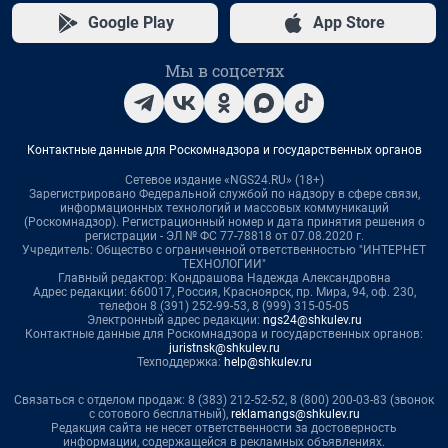
Google Play
App Store
Мы в соцсетях
Контактные данные для Роскомнадзора и государственных органов
Сетевое издание «NGS24.RU» (18+)
Зарегистрировано Федеральной службой по надзору в сфере связи,
информационных технологий и массовых коммуникаций
(Роскомнадзор). Регистрационный номер и дата принятия решения о
регистрации - ЭЛ № ФС 77-78818 от 07.08.2020 г.
Учредитель: Общество с ограниченной ответственностью "ИНТЕРНЕТ
ТЕХНОЛОГИИ"
Главный редактор: Кондрашова Надежда Александровна
Адрес редакции: 660017, Россия, Красноярск, пр. Мира, 94, оф. 230,
телефон 8 (391) 252-99-53, 8 (999) 315-05-05
Электронный адрес редакции:
ngs24@shkulev.ru
Контактные данные для Роскомнадзора и государственных органов:
juristnsk@shkulev.ru
Техподдержка:
help@shkulev.ru
Связаться с отделом продаж: 8 (383) 212-52-52, 8 (800) 200-03-83 (звонок
с сотового бесплатный),
reklamangs@shkulev.ru
Редакция сайта не несет ответственности за достоверность
информации, содержащейся в рекламных объявлениях.