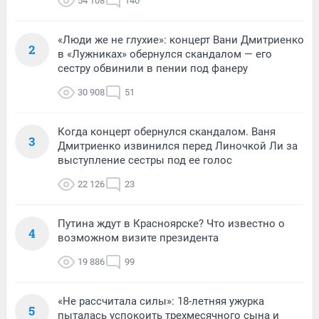
54 108
140
«Люди же не глухие»: концерт Вани Дмитриенко
2
в «Лужниках» обернулся скандалом — его
сестру обвинили в пении под фанеру
30 908
51
Когда концерт обернулся скандалом. Ваня
3
Дмитриенко извинился перед Линочкой Ли за
выступление сестры под ее голос
22 126
23
Путина ждут в Красноярске? Что известно о
4
возможном визите президента
19 886
99
«Не рассчитала силы»: 18-летняя ужурка
5
пыталась успокоить трехмесячного сына и