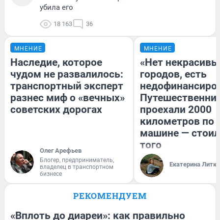
убила его
18 163
36
МНЕНИЕ
МНЕНИЕ
Наследие, которое
«Нет некрасивы
чудом не развалилось:
городов, есть
транспортный эксперт
недофинансиро
разнес миф о «вечных»
Путешественни
советских дорогах
проехали 2000
километров по 
машине — стоил
того
Олег Арефьев
Блогер, предприниматель,
Екатерина Литк
владелец в транспортном
бизнесе
РЕКОМЕНДУЕМ
«Вплоть до диареи»: как правильно