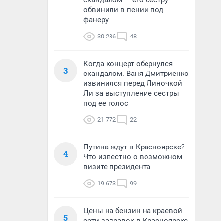
скандалом — его сестру
обвинили в пении под
фанеру
30 286
48
Когда концерт обернулся
3
скандалом. Ваня Дмитриенко
извинился перед Линочкой
Ли за выступление сестры
под ее голос
21 772
22
Путина ждут в Красноярске?
4
Что известно о возможном
визите президента
19 673
99
Цены на бензин на краевой
5
сети заправок в Красноярске