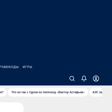
РОМОКОДЫ
ИГРЫ
ли?
Что не так с туром на теплоход «Виктор Астафьев»
AЗС закупае