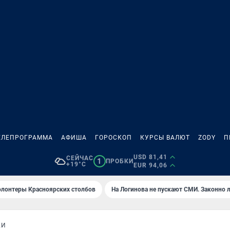
ЕЛЕПРОГРАММА
АФИША
ГОРОСКОП
КУРСЫ ВАЛЮТ
ZODY
П
USD 81,41
СЕЙЧАС
1
ПРОБКИ
+19°C
EUR 94,06
олонтеры Красноярских столбов
На Логинова не пускают СМИ. Законно 
КИ