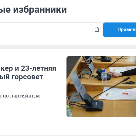
ные избранники
Примен
кер и 23-летняя
вый горсовет
ел по партийным