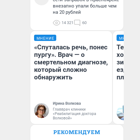
внезапно упали больше чем
на 20 рублей
14 321
60
МНЕНИЕ
МНЕНИЕ
«Спуталась речь, понес
Тепло 
пургу». Врач — о
холодн
смертельном диагнозе,
зимой.
который сложно
ездит н
обнаружить
плюсы 
Ирина Волкова
Главврач клиники
Д
«Реабилитация доктора
Волковой»
РЕКОМЕНДУЕМ