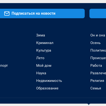
Подписаться на новости
Зима
Он и она
Криминал
Осень
Культура
Политик
Лето
Происше
спорт
Мой дом
Работа
Наука
Развлеч
Недвижимость
Религия
Образование
Семья