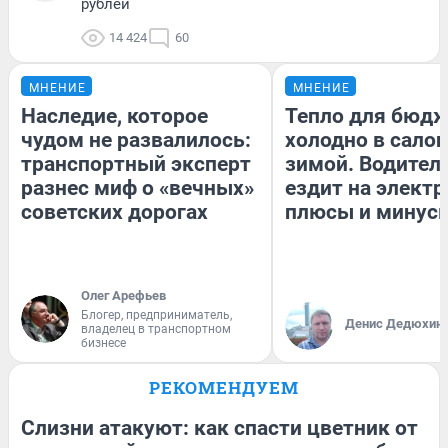
рублей
14 424
60
МНЕНИЕ
МНЕНИЕ
Наследие, которое
Тепло для бюдж
чудом не развалилось:
холодно в сало
транспортный эксперт
зимой. Водитель
разнес миф о «вечных»
ездит на электр
советских дорогах
плюсы и минус
Олег Арефьев
Блогер, предприниматель,
Денис Дедюхин
владелец в транспортном
бизнесе
РЕКОМЕНДУЕМ
Слизни атакуют: как спасти цветник от