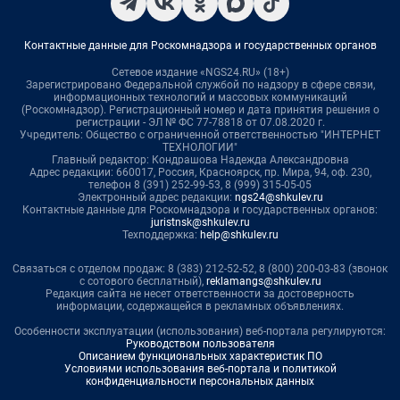
Контактные данные для Роскомнадзора и государственных органов
Сетевое издание «NGS24.RU» (18+)
Зарегистрировано Федеральной службой по надзору в сфере связи,
информационных технологий и массовых коммуникаций
(Роскомнадзор). Регистрационный номер и дата принятия решения о
регистрации - ЭЛ № ФС 77-78818 от 07.08.2020 г.
Учредитель: Общество с ограниченной ответственностью "ИНТЕРНЕТ
ТЕХНОЛОГИИ"
Главный редактор: Кондрашова Надежда Александровна
Адрес редакции: 660017, Россия, Красноярск, пр. Мира, 94, оф. 230,
телефон 8 (391) 252-99-53, 8 (999) 315-05-05
Электронный адрес редакции:
ngs24@shkulev.ru
Контактные данные для Роскомнадзора и государственных органов:
juristnsk@shkulev.ru
Техподдержка:
help@shkulev.ru
Связаться с отделом продаж: 8 (383) 212-52-52, 8 (800) 200-03-83 (звонок
с сотового бесплатный),
reklamangs@shkulev.ru
Редакция сайта не несет ответственности за достоверность
информации, содержащейся в рекламных объявлениях.
Особенности эксплуатации (использования) веб-портала регулируются:
Руководством пользователя
Описанием функциональных характеристик ПО
Условиями использования веб-портала и политикой
конфиденциальности персональных данных