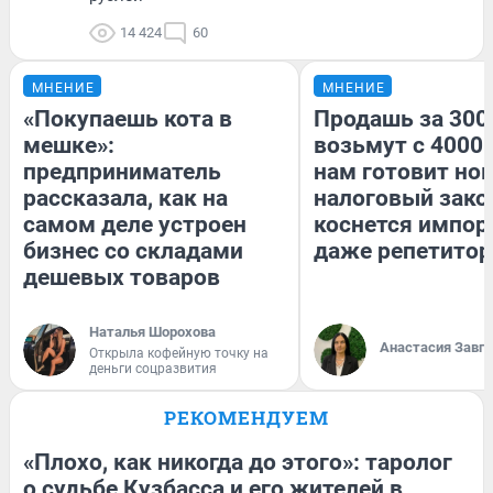
14 424
60
МНЕНИЕ
МНЕНИЕ
«Покупаешь кота в
Продашь за 3000
мешке»:
возьмут с 4000.
предприниматель
нам готовит но
рассказала, как на
налоговый зако
самом деле устроен
коснется импор
бизнес со складами
даже репетитор
дешевых товаров
Наталья Шорохова
Анастасия Завг
Открыла кофейную точку на
деньги соцразвития
РЕКОМЕНДУЕМ
«Плохо, как никогда до этого»: таролог
о судьбе Кузбасса и его жителей в