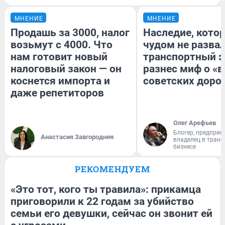
МНЕНИЕ
МНЕНИЕ
Продашь за 3000, налог
Наследие, кото
возьмут с 4000. Что
чудом не разва
нам готовит новый
транспортный э
налоговый закон — он
разнес миф о «
коснется импорта и
советских доро
даже репетиторов
Олег Арефьев
Блогер, предприн
Анастасия Завгородняя
владелец в тран
бизнесе
РЕКОМЕНДУЕМ
«Это тот, кого ты травила»: прикамца
приговорили к 22 годам за убийство
семьи его девушки, сейчас он звонит ей