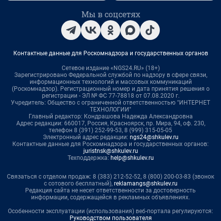
Мы в соцсетях
Контактные данные для Роскомнадзора и государственных органов
Сетевое издание «NGS24.RU» (18+)
Зарегистрировано Федеральной службой по надзору в сфере связи,
информационных технологий и массовых коммуникаций
(Роскомнадзор). Регистрационный номер и дата принятия решения о
регистрации - ЭЛ № ФС 77-78818 от 07.08.2020 г.
Учредитель: Общество с ограниченной ответственностью "ИНТЕРНЕТ
ТЕХНОЛОГИИ"
Главный редактор: Кондрашова Надежда Александровна
Адрес редакции: 660017, Россия, Красноярск, пр. Мира, 94, оф. 230,
телефон 8 (391) 252-99-53, 8 (999) 315-05-05
Электронный адрес редакции:
ngs24@shkulev.ru
Контактные данные для Роскомнадзора и государственных органов:
juristnsk@shkulev.ru
Техподдержка:
help@shkulev.ru
Связаться с отделом продаж: 8 (383) 212-52-52, 8 (800) 200-03-83 (звонок
с сотового бесплатный),
reklamangs@shkulev.ru
Редакция сайта не несет ответственности за достоверность
информации, содержащейся в рекламных объявлениях.
Особенности эксплуатации (использования) веб-портала регулируются:
Руководством пользователя