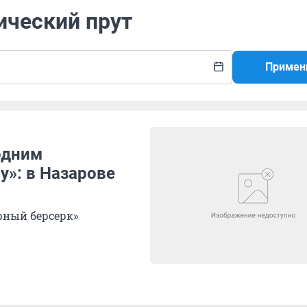
ический прут
Примен
одним
у»: в Назарове
рный берсерк»