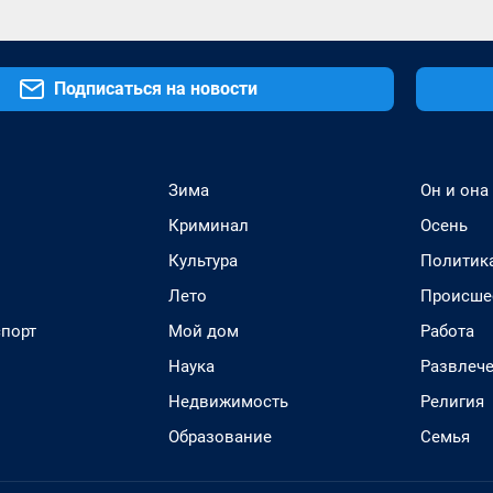
Подписаться на новости
Зима
Он и она
Криминал
Осень
Культура
Политик
Лето
Происше
спорт
Мой дом
Работа
Наука
Развлеч
Недвижимость
Религия
Образование
Семья