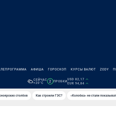
ЕЛЕПРОГРАММА
АФИША
ГОРОСКОП
КУРСЫ ВАЛЮТ
ZODY
П
USD 82,17
СЕЙЧАС
2
ПРОБКИ
+20°C
EUR 94,84
сноярских столбов
Как строили ГЭС?
«Колобка» не стали показыва