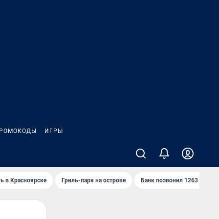
РОМОКОДЫ
ИГРЫ
ть в Красноярске
Гриль-парк на острове
Банк позвонил 1263 раза и