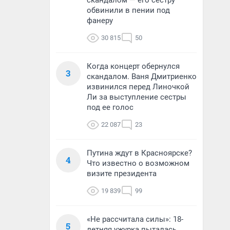
скандалом — его сестру
обвинили в пении под
фанеру
30 815
50
Когда концерт обернулся
3
скандалом. Ваня Дмитриенко
извинился перед Линочкой
Ли за выступление сестры
под ее голос
22 087
23
Путина ждут в Красноярске?
4
Что известно о возможном
визите президента
19 839
99
«Не рассчитала силы»: 18-
5
летняя ужурка пыталась