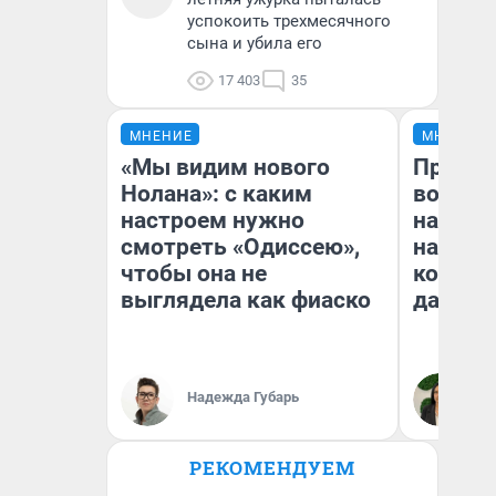
успокоить трехмесячного
сына и убила его
17 403
35
МНЕНИЕ
МНЕНИЕ
«Мы видим нового
Продаш
Нолана»: с каким
возьмут
настроем нужно
нам го
смотреть «Одиссею»,
налого
чтобы она не
коснет
выглядела как фиаско
даже р
Надежда Губарь
Ан
РЕКОМЕНДУЕМ