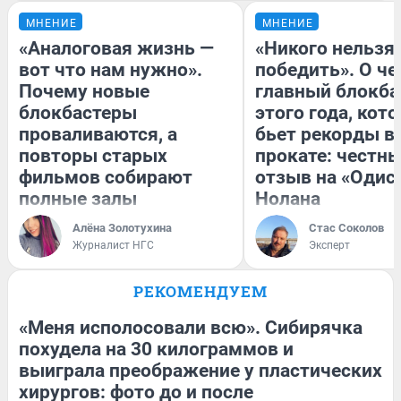
МНЕНИЕ
МНЕНИЕ
«Аналоговая жизнь —
«Никого нельзя
вот что нам нужно».
победить». О ч
Почему новые
главный блокба
блокбастеры
этого года, кот
проваливаются, а
бьет рекорды в
повторы старых
прокате: честн
фильмов собирают
отзыв на «Одис
полные залы
Нолана
Алёна Золотухина
Стас Соколов
Журналист НГС
Эксперт
РЕКОМЕНДУЕМ
«Меня исполосовали всю». Сибирячка
похудела на 30 килограммов и
выиграла преображение у пластических
хирургов: фото до и после