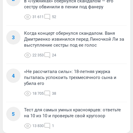
в «Лужниках» обернулся скандалом — его
сестру обвинили в пении под фанеру
31 611
52
Когда концерт обернулся скандалом. Ваня
3
Дмитриенко извинился перед Линочкой Ли за
выступление сестры под ее голос
22 353
24
«Не рассчитала силы»: 18-летняя ужурка
4
пыталась успокоить трехмесячного сына и
убила его
18 705
38
Тест для самых умных красноярцев: ответьте
5
на 10 из 10 и проверьте свой кругозор
13 830
1