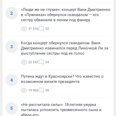
«Люди же не глухие»: концерт Вани Дмитриенко
2
в «Лужниках» обернулся скандалом — его
сестру обвинили в пении под фанеру
31 316
52
Когда концерт обернулся скандалом. Ваня
3
Дмитриенко извинился перед Линочкой Ли за
выступление сестры под ее голос
22 242
24
Путина ждут в Красноярске? Что известно о
4
возможном визите президента
19 968
99
«Не рассчитала силы»: 18-летняя ужурка
5
пыталась успокоить трехмесячного сына и
убила его