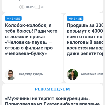
18 420
38
МНЕНИЕ
МНЕНИЕ
Колобок-колобок, я
Продашь за 3000
тебя боюсь! Ради чего
возьмут с 4000.
отложили прокат
нам готовит но
«Человека-паука» —
налоговый зако
отзыв о фильме про
коснется импор
«человека-булку»
даже репетитор
Надежда Губарь
Анастасия Завг
РЕКОМЕНДУЕМ
«Мужчины не терпят конкуренции».
Порнозвезда из Екатеринбурга впервые