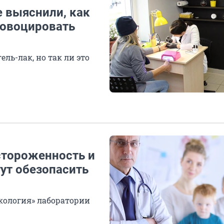
е выяснили, как
ровоцировать
ль-лак, но так ли это
стороженность и
ут обезопасить
кология» лаборатории