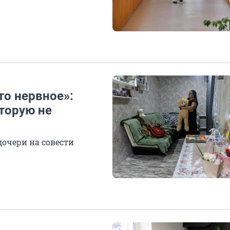
то нервное»:
торую не
дочери на совести