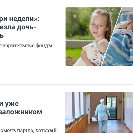
ри недели»:
езла дочь-
ь
готворительные фонды
и уже
 заложником
помочь парню, который