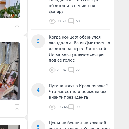
скандалом — его сестру
обвинили в пении под
фанеру
30 537
50
Когда концерт обернулся
3
скандалом. Ваня Дмитриенко
извинился перед Линочкой
Ли за выступление сестры
под ее голос
21 941
22
Путина ждут в Красноярске?
4
Что известно о возможном
визите президента
19 746
99
Цены на бензин на краевой
5
сети заправок в Красноярске