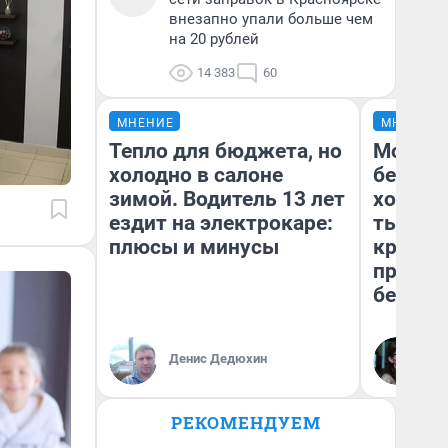
внезапно упали больше чем
на 20 рублей
14 383
60
МНЕНИЕ
МНЕНИЕ
Тепло для бюджета, но
Мой ба
холодно в салоне
береже
зимой. Водитель 13 лет
хотела 
ездит на электрокаре:
тысяч,
плюсы и минусы
кредит,
приеха
безопа
Кс
Денис Дедюхин
Ав
РЕКОМЕНДУЕМ