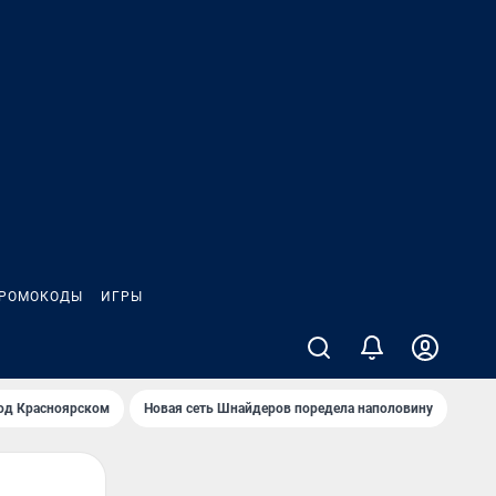
РОМОКОДЫ
ИГРЫ
од Крaсноярском
Новая сеть Шнайдеров поредела наполовину
На Л