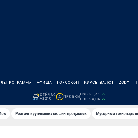
ЕЛЕПРОГРАММА
АФИША
ГОРОСКОП
КУРСЫ ВАЛЮТ
ZODY
П
USD 81,41
СЕЙЧАС
4
ПРОБКИ
+22°C
EUR 94,06
бов
Рейтинг крупнейших онлайн-продавцов
Мусорный технопарк п