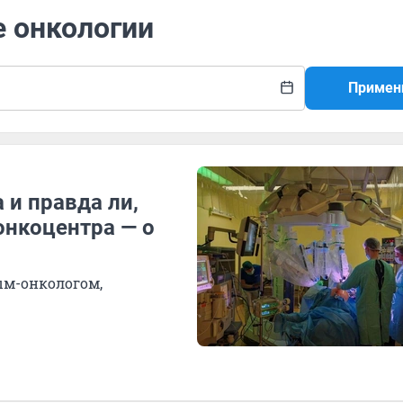
е онкологии
Примен
 и правда ли,
онкоцентра — о
ым-онкологом,