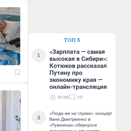
ТОП 5
«Зарплата — самая
1
высокая в Сибири»:
Котюков рассказал
Путину про
экономику края —
онлайн-трансляция
53 765
137
«Люди же не глухие»: концерт
2
Вани Дмитриенко в
«Лужниках» обернулся