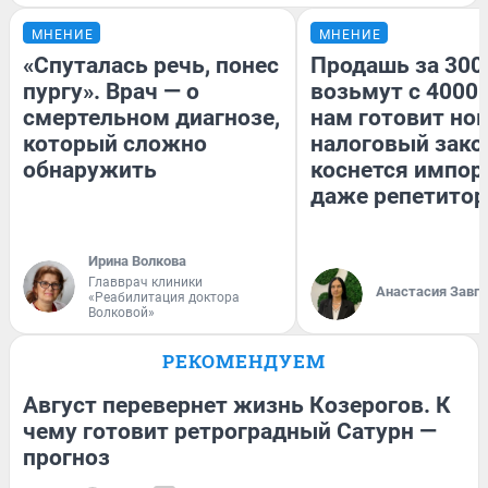
МНЕНИЕ
МНЕНИЕ
«Спуталась речь, понес
Продашь за 3000
пургу». Врач — о
возьмут с 4000.
смертельном диагнозе,
нам готовит но
который сложно
налоговый зако
обнаружить
коснется импор
даже репетитор
Ирина Волкова
Главврач клиники
Анастасия Завг
«Реабилитация доктора
Волковой»
РЕКОМЕНДУЕМ
Август перевернет жизнь Козерогов. К
чему готовит ретроградный Сатурн —
прогноз